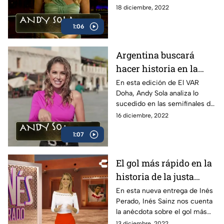
Argentina sobre Francia, en
18 diciembre, 2022
una final épica que será
1:06
recordada para siempre
Argentina buscará
hacer historia en la
justa mundialista | El
En esta edición de El VAR
Doha, Andy Sola analiza lo
VAR Doha
sucedido en las semifinales de
la justa mundialista y cómo fue
16 diciembre, 2022
que Argentina llegó a la gran
1:07
final
El gol más rápido en la
historia de la justa
mundialista | Inés
En esta nueva entrega de Inés
Perado, Inés Sainz nos cuenta
Perado
la anécdota sobre el gol más
rápido en la historia de la justa
13 diciembre, 2022