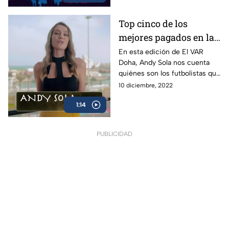
Top cinco de los
mejores pagados en la
justa mundialista | El
En esta edición de El VAR
Doha, Andy Sola nos cuenta
VAR Doha
quiénes son los futbolistas que
ocupan el top cinco de los
10 diciembre, 2022
mejor pagados en la justa
1:14
mundialista
PUBLICIDAD