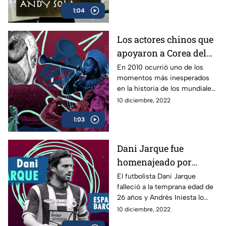
además, hace una previa de las
1:04
semifinales
Los actores chinos que
apoyaron a Corea del
Norte | Inés Perado
En 2010 ocurrió uno de los
momentos más inesperados
en la historia de los mundiales
con el regreso de la Selección
10 diciembre, 2022
de Corea del Norte a una justa
1:03
Dani Jarque fue
homenajeado por
Andrés Iniesta| Inés
El futbolista Dani Jarque
falleció a la temprana edad de
Perado
26 años y Andrés Iniesta lo
homenajeo en la justa
10 diciembre, 2022
mundialista de Sudáfrica en el