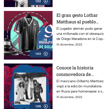
1:02
2010 con una playera
El gran gesto Lothar
Matthaus al pueblo
argentino | Inés Perado
El jugador alemán pudo ganar
una millonada con el obsequio
de Diego Maradona en la Copa
del Mundo de México 86 y
10 diciembre, 2022
prefirió regresarle la gloria a
1:03
Argentina
Conoce la historia
conmovedora de
Gilberto Martínez | Inés
El mexicano Gilberto Martínez
viajó a la edición mundialista
Perado
en Rusia para homenajear a su
esposa he hijos que fallecieron
10 diciembre, 2022
en un accidente
1:05
automovilístico