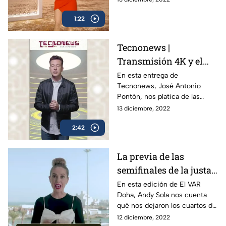
mundialista, que se dio en
1:22
2002
Tecnonews |
Transmisión 4K y el
aeropuerto de Qatar
En esta entrega de
Tecnonews, José Antonio
Pontón, nos platica de las
innovaciones de las
13 diciembre, 2022
transmisiones de la justa
2:42
mundialista y el aeropuerto
La previa de las
semifinales de la justa
mundialista | El VAR
En esta edición de El VAR
Doha, Andy Sola nos cuenta
Doha
qué nos dejaron los cuartos de
final de la justa mundialista y
12 diciembre, 2022