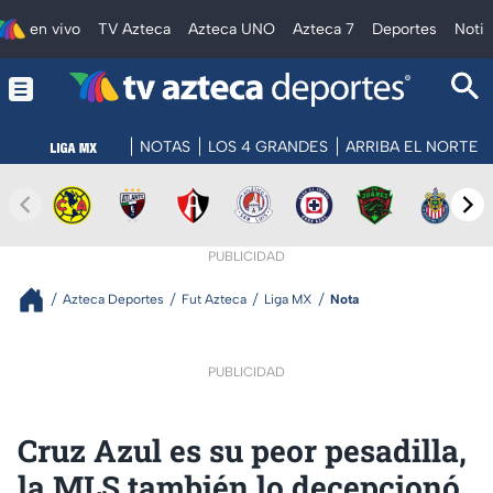
en vivo
TV Azteca
Azteca UNO
Azteca 7
Deportes
Notic
NOTAS
LOS 4 GRANDES
ARRIBA EL NORTE
PUBLICIDAD
Azteca Deportes
Fut Azteca
Liga MX
Nota
PUBLICIDAD
Cruz Azul es su peor pesadilla,
la MLS también lo decepcionó