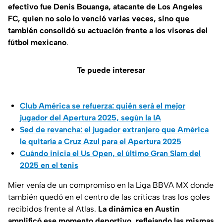
efectivo fue Denis Bouanga, atacante de Los Angeles
FC, quien no solo lo venció varias veces, sino que
también consolidó su actuación frente a los visores del
fútbol mexicano
.
Te puede interesar
Club América se refuerza: quién será el mejor
jugador del Apertura 2025, según la IA
Sed de revancha: el jugador extranjero que América
le quitaría a Cruz Azul para el Apertura 2025
Cuándo inicia el Us Open, el último Gran Slam del
2025 en el tenis
Mier venía de un compromiso en la Liga BBVA MX donde
también quedó en el centro de las críticas tras los goles
recibidos frente al Atlas.
La dinámica en Austin
amplificó ese momento deportivo, reflejando las mismas