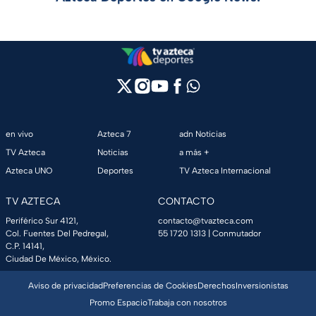
en vivo
Azteca 7
adn Noticias
TV Azteca
Noticias
a más +
Azteca UNO
Deportes
TV Azteca Internacional
TV AZTECA
CONTACTO
Periférico Sur 4121,
contacto@tvazteca.com
Col. Fuentes Del Pedregal,
55 1720 1313
| Conmutador
C.P. 14141,
Ciudad De México, México.
Aviso de privacidad
Preferencias de Cookies
Derechos
Inversionistas
Promo Espacio
Trabaja con nosotros