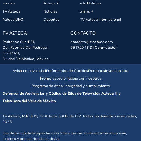
en vivo
Azteca 7
adn Noticias
TV Azteca
Noticias
a más +
Azteca UNO
Deportes
TV Azteca Internacional
TV AZTECA
CONTACTO
Periférico Sur 4121,
contacto@tvazteca.com
Col. Fuentes Del Pedregal,
55 1720 1313
| Conmutador
C.P. 14141,
Ciudad De México, México.
Aviso de privacidad
Preferencias de Cookies
Derechos
Inversionistas
Promo Espacio
Trabaja con nosotros
Programa de ética, integridad y cumplimiento
Defensor de Audiencias y Código de Ética de Televisión Azteca III y
Televisora del Valle de México
TV Azteca, M.R. & ©, TV Azteca, S.A.B. de C.V. Todos los derechos reservados,
2025.
Queda prohibida la reproducción total o parcial sin la autorización previa,
expresa y por escrito de su titular.