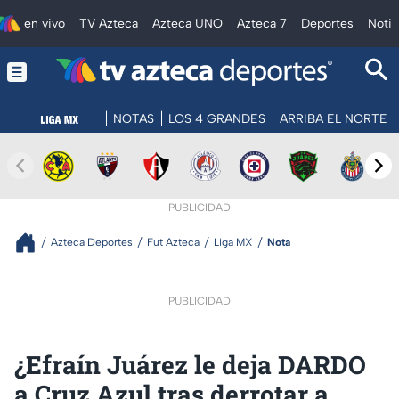
en vivo
TV Azteca
Azteca UNO
Azteca 7
Deportes
Notic
NOTAS
LOS 4 GRANDES
ARRIBA EL NORTE
PUBLICIDAD
Azteca Deportes
Fut Azteca
Liga MX
Nota
PUBLICIDAD
¿Efraín Juárez le deja DARDO
a Cruz Azul tras derrotar a