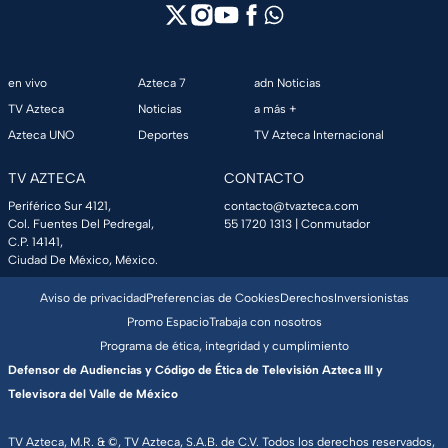
en vivo
Azteca 7
adn Noticias
TV Azteca
Noticias
a más +
Azteca UNO
Deportes
TV Azteca Internacional
TV AZTECA
CONTACTO
Periférico Sur 4121,
contacto@tvazteca.com
Col. Fuentes Del Pedregal,
55 1720 1313
| Conmutador
C.P. 14141,
Ciudad De México, México.
Aviso de privacidad
Preferencias de Cookies
Derechos
Inversionistas
Promo Espacio
Trabaja con nosotros
Programa de ética, integridad y cumplimiento
Defensor de Audiencias y Código de Ética de Televisión Azteca III y
Televisora del Valle de México
TV Azteca, M.R. & ©, TV Azteca, S.A.B. de C.V. Todos los derechos reservados,