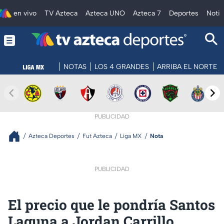
en vivo
TV Azteca
Azteca UNO
Azteca 7
Deportes
Notic
NOTAS
LOS 4 GRANDES
ARRIBA EL NORTE
PUBLICIDAD
Azteca Deportes
Fut Azteca
Liga MX
Nota
PUBLICIDAD
El precio que le pondría Santos
Laguna a Jordan Carrillo