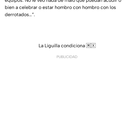
equipos. No le veo nada de malo que puedan acudir o
bien a celebrar o estar hombro con hombro con los
derrotados…”.
La Liguilla condiciona 🇲🇽
PUBLICIDAD