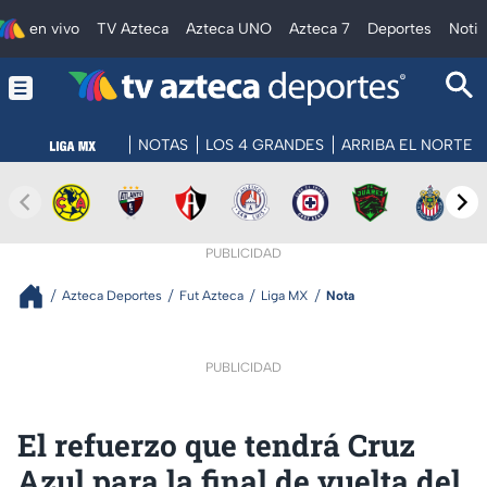
en vivo
TV Azteca
Azteca UNO
Azteca 7
Deportes
Notic
NOTAS
LOS 4 GRANDES
ARRIBA EL NORTE
PUBLICIDAD
Azteca Deportes
Fut Azteca
Liga MX
Nota
PUBLICIDAD
El refuerzo que tendrá Cruz
Azul para la final de vuelta del