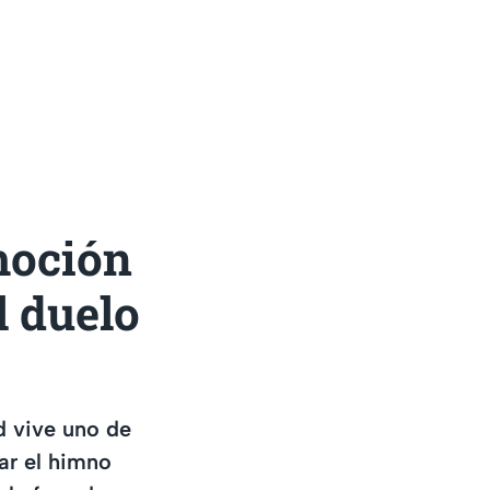
moción
l duelo
d vive uno de
ar el himno