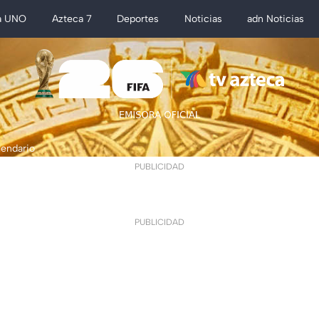
a UNO
Azteca 7
Deportes
Noticias
adn Noticias
lendario
PUBLICIDAD
PUBLICIDAD