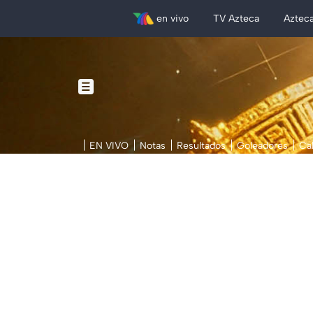
en vivo
TV Azteca
Aztec
EN VIVO
Notas
Resultados
Goleadores
Ca