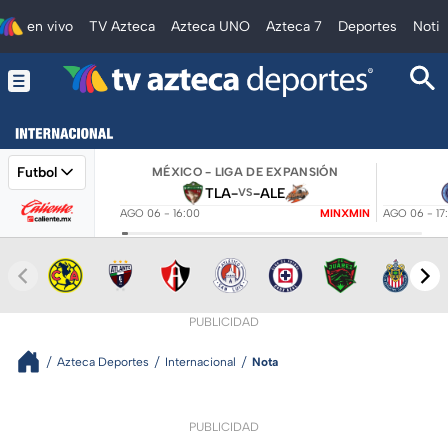
en vivo
TV Azteca
Azteca UNO
Azteca 7
Deportes
Notic
Futbol
MÉXICO - LIGA DE EXPANSIÓN
TLA
-
-
ALE
VS
AGO 06 - 16:00
MINXMIN
AGO 06 - 17
PUBLICIDAD
Azteca Deportes
Internacional
Nota
PUBLICIDAD