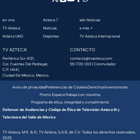
en vivo
Azteca 7
adn Noticias
TV Azteca
Noticias
a más +
Azteca UNO
Deportes
TV Azteca Internacional
TV AZTECA
CONTACTO
Periférico Sur 4121,
contacto@tvazteca.com
Col. Fuentes Del Pedregal,
55 1720 1313
| Conmutador
C.P. 14141,
Ciudad De México, México.
Aviso de privacidad
Preferencias de Cookies
Derechos
Inversionistas
Promo Espacio
Trabaja con nosotros
Programa de ética, integridad y cumplimiento
Defensor de Audiencias y Código de Ética de Televisión Azteca III y
Televisora del Valle de México
TV Azteca, M.R. & ©, TV Azteca, S.A.B. de C.V. Todos los derechos reservados,
2025.