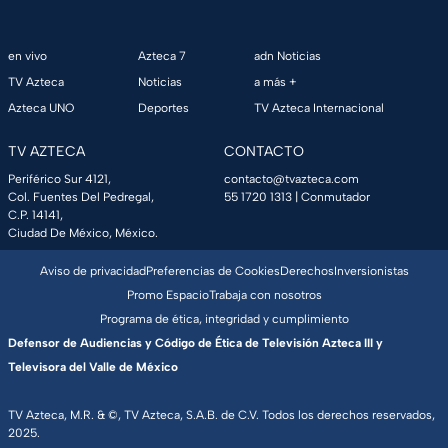
en vivo
Azteca 7
adn Noticias
TV Azteca
Noticias
a más +
Azteca UNO
Deportes
TV Azteca Internacional
TV AZTECA
CONTACTO
Periférico Sur 4121,
contacto@tvazteca.com
Col. Fuentes Del Pedregal,
55 1720 1313
| Conmutador
C.P. 14141,
Ciudad De México, México.
Aviso de privacidad
Preferencias de Cookies
Derechos
Inversionistas
Promo Espacio
Trabaja con nosotros
Programa de ética, integridad y cumplimiento
Defensor de Audiencias y Código de Ética de Televisión Azteca III y
Televisora del Valle de México
TV Azteca, M.R. & ©, TV Azteca, S.A.B. de C.V. Todos los derechos reservados,
2025.