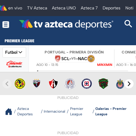
en vivo
TV Azteca
Azteca UNO
Azteca 7
Deportes
Notic
Futbol
PORTUGAL - PRIMERA DIVISIÓN
CONMEB
SCL
-
-
NAC
VS
AGO 10 - 13:15
MINXMIN
AGO 11 - 16:
PUBLICIDAD
Azteca
Premier
Galerías - Premier
Internacional
Deportes
League
League
PUBLICIDAD