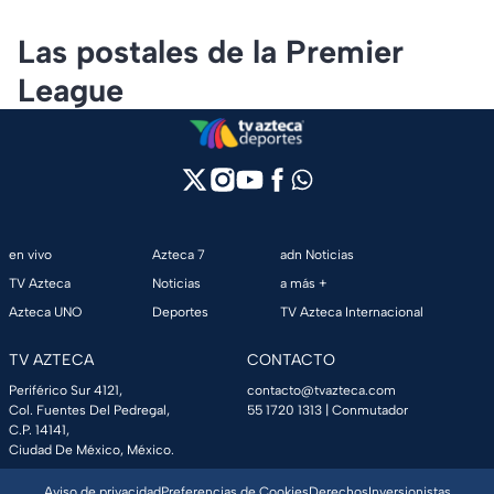
Las postales de la Premier
League
en vivo
Azteca 7
adn Noticias
TV Azteca
Noticias
a más +
Azteca UNO
Deportes
TV Azteca Internacional
TV AZTECA
CONTACTO
Periférico Sur 4121,
contacto@tvazteca.com
Col. Fuentes Del Pedregal,
55 1720 1313
| Conmutador
C.P. 14141,
Ciudad De México, México.
Aviso de privacidad
Preferencias de Cookies
Derechos
Inversionistas