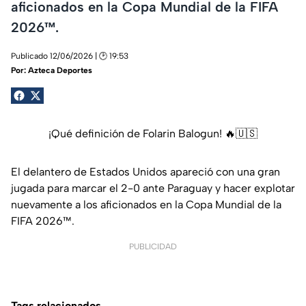
aficionados en la Copa Mundial de la FIFA
2026™.
Publicado 12/06/2026 | 🕑 19:53
Por:
Azteca Deportes
¡Qué definición de Folarin Balogun! 🔥🇺🇸
El delantero de Estados Unidos apareció con una gran
jugada para marcar el 2-0 ante Paraguay y hacer explotar
nuevamente a los aficionados en la Copa Mundial de la
FIFA 2026™.
PUBLICIDAD
Tags relacionados