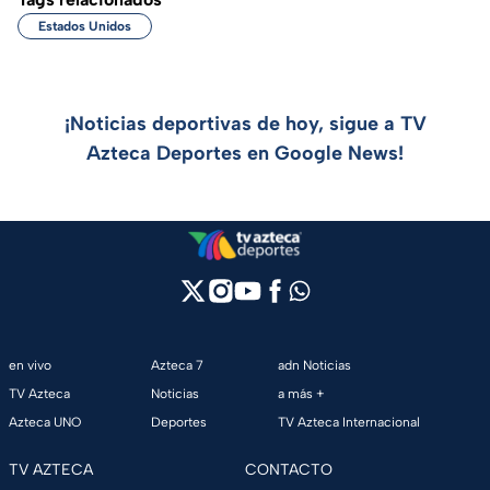
Estados Unidos
¡Noticias deportivas de hoy, sigue a TV
Azteca Deportes en Google News!
en vivo
Azteca 7
adn Noticias
TV Azteca
Noticias
a más +
Azteca UNO
Deportes
TV Azteca Internacional
TV AZTECA
CONTACTO