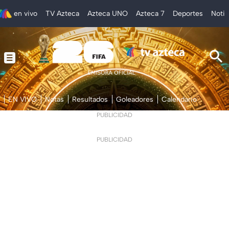
en vivo
TV Azteca
Azteca UNO
Azteca 7
Deportes
Notic
EN VIVO
Notas
Resultados
Goleadores
Calendario
PUBLICIDAD
PUBLICIDAD