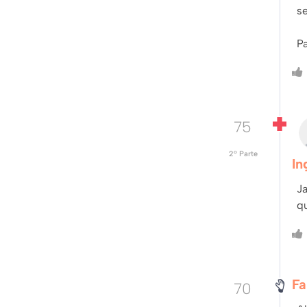
se
Pa
75
2º Parte
In
Ja
q
Fa
70