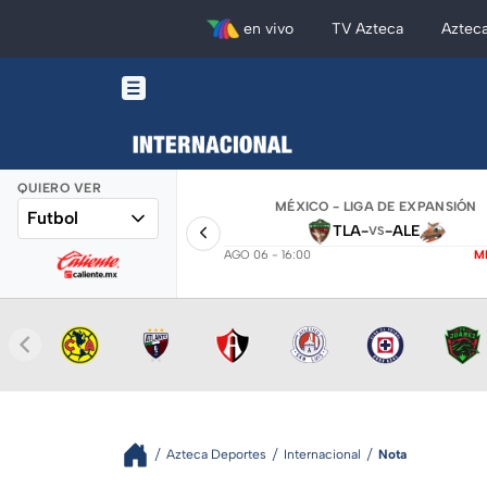
en vivo
TV Azteca
Aztec
QUIERO VER
MÉXICO - LIGA DE EXPANSIÓN
Futbol
TLA
-
-
ALE
VS
AGO 06 - 16:00
M
Azteca Deportes
Internacional
Nota