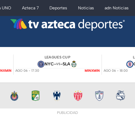
a UNO
Azteca 7
Deportes
Noticias
adn Noticias
LEAGUES CUP
NYC
-
-
SLA
VS
INXMIN
AGO 06 - 17:30
MINXMIN
AGO 06 - 18:00
PUBLICIDAD