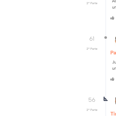
Al
2º Parte
un
61
2º Parte
Pa
J
un
56
2º Parte
Ti