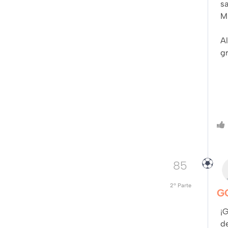
sa
M
A
g
85
2º Parte
G
¡G
de