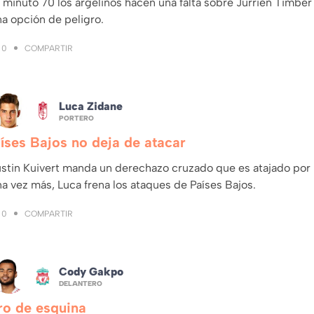
 minuto 70 los argelinos hacen una falta sobre Jurriën Timber
a opción de peligro.
COMPARTIR
0
Luca Zidane
PORTERO
íses Bajos no deja de atacar
ustin Kuivert manda un derechazo cruzado que es atajado por 
a vez más, Luca frena los ataques de Países Bajos.
COMPARTIR
0
Cody Gakpo
DELANTERO
ro de esquina