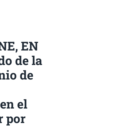
INE, EN
do de la
nio de
en el
 por