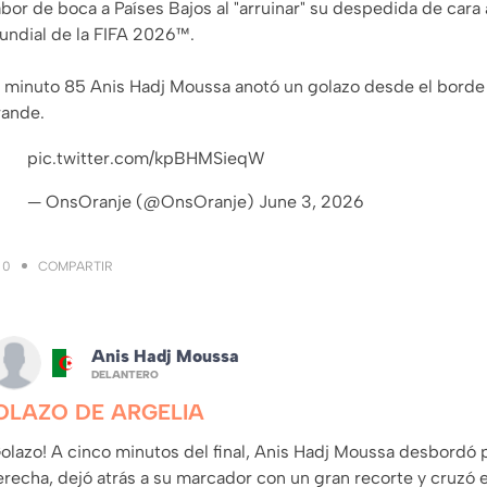
bor de boca a Países Bajos al "arruinar" su despedida de cara 
undial de la FIFA 2026™.
l minuto 85 Anis Hadj Moussa anotó un golazo desde el borde 
rande.
pic.twitter.com/kpBHMSieqW
— OnsOranje (@OnsOranje)
June 3, 2026
COMPARTIR
0
Anis Hadj Moussa
DELANTERO
OLAZO DE ARGELIA
olazo! A cinco minutos del final, Anis Hadj Moussa desbordó p
recha, dejó atrás a su marcador con un gran recorte y cruzó e