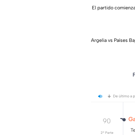
El partido comienza
Argelia vs Países Ba
De último a 
Ga
90
Te
2º Parte