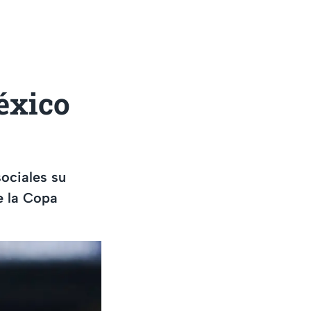
éxico
sociales su
e la Copa