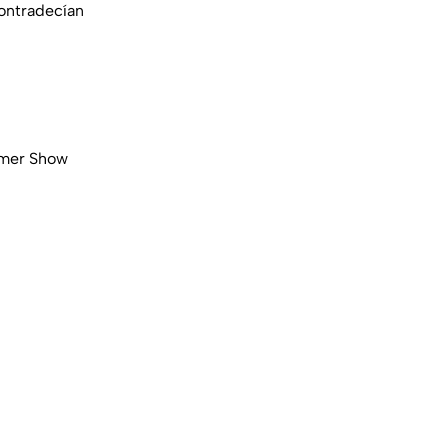
contradecían
mmer Show