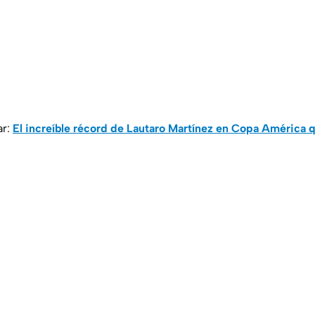
ar:
El increíble récord de Lautaro Martínez en Copa América q