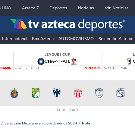
a UNO
Azteca 7
Deportes
Noticias
adn Noticias
Internacional
Box Azteca
AUTOMOVILISMO
Selección Azteca
LEAGUES CUP
CHA
-
-
ATL
VS
INXMIN
AGO 07 - 17:30
MINXMIN
AGO 07 - 17:30
PUBLICIDAD
Selección Mexicana en Copa América 2024
Nota