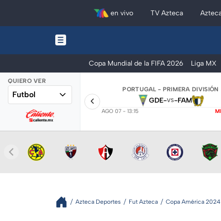
en vivo
TV Azteca
Aztec
Copa Mundial de la FIFA 2026
Liga MX
QUIERO VER
PORTUGAL - PRIMERA DIVISIÓN
Futbol
GDE
-
-
FAM
VS
AGO 07 - 13:15
M
Azteca Deportes
Fut Azteca
Copa América 2024