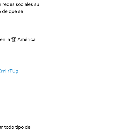
n redes sociales su
o de que se
en la 🏆 América.
XmIlrTUg
ar todo tipo de