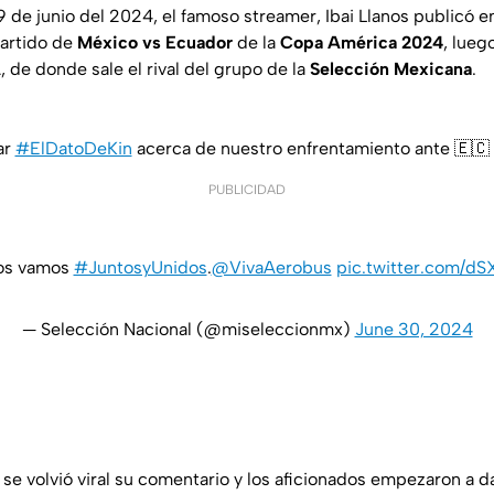
 de junio del 2024, el famoso streamer, Ibai Llanos publicó e
partido de
México vs Ecuador
de la
Copa América 2024
, lueg
A
, de donde sale el rival del grupo de la
Selección Mexicana
.
ar
#ElDatoDeKin
acerca de nuestro enfrentamiento ante 🇪🇨 
PUBLICIDAD
os vamos
#JuntosyUnidos
.
@VivaAerobus
pic.twitter.com/dS
— Selección Nacional (@miseleccionmx)
June 30, 2024
 se volvió viral su comentario y los aficionados empezaron a d