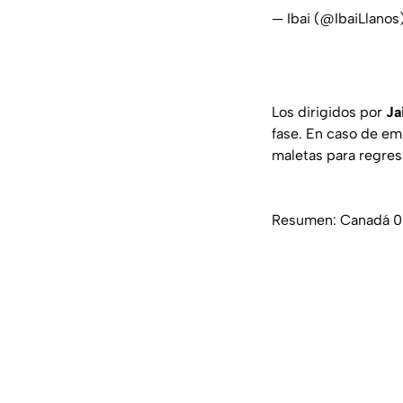
— Ibai (@IbaiLlanos
Los dirigidos por
Ja
fase. En caso de emp
maletas para regres
Resumen: Canadá 0