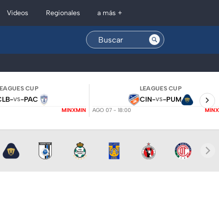
Regionales
Videos
a más +
LEAGUES CUP
LEAGUES CUP
CLB
-
-
PAC
CIN
-
-
PUM
VS
VS
MINXMIN
AGO 07 - 18:00
MINX