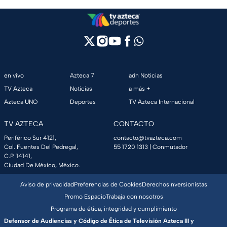
en vivo
Azteca 7
adn Noticias
TV Azteca
Noticias
a más +
Azteca UNO
Deportes
TV Azteca Internacional
TV AZTECA
CONTACTO
Periférico Sur 4121,
contacto@tvazteca.com
Col. Fuentes Del Pedregal,
55 1720 1313
| Conmutador
C.P. 14141,
Ciudad De México, México.
Aviso de privacidad
Preferencias de Cookies
Derechos
Inversionistas
Promo Espacio
Trabaja con nosotros
Programa de ética, integridad y cumplimiento
Defensor de Audiencias y Código de Ética de Televisión Azteca III y