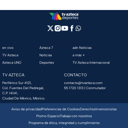
en vivo
Azteca 7
adn Noticias
TV Azteca
Noticias
a más +
Azteca UNO
Deportes
TV Azteca Internacional
TV AZTECA
CONTACTO
Periférico Sur 4121,
contacto@tvazteca.com
Col. Fuentes Del Pedregal,
55 1720 1313
| Conmutador
C.P. 14141,
Ciudad De México, México.
Aviso de privacidad
Preferencias de Cookies
Derechos
Inversionistas
Promo Espacio
Trabaja con nosotros
Programa de ética, integridad y cumplimiento