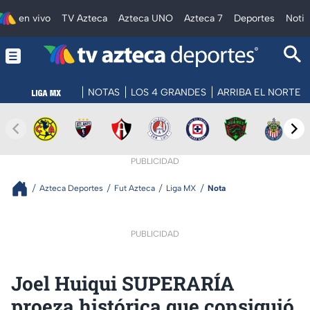
en vivo
TV Azteca
Azteca UNO
Azteca 7
Deportes
Notic
NOTAS
LOS 4 GRANDES
ARRIBA EL NORTE
PUBLICIDAD
Azteca Deportes
Fut Azteca
Liga MX
Nota
PUBLICIDAD
Joel Huiqui SUPERARÍA
proeza histórica que consiguió