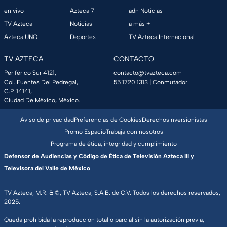
en vivo
Azteca 7
adn Noticias
TV Azteca
Noticias
a más +
Azteca UNO
Deportes
TV Azteca Internacional
TV AZTECA
CONTACTO
Periférico Sur 4121,
contacto@tvazteca.com
Col. Fuentes Del Pedregal,
55 1720 1313
| Conmutador
C.P. 14141,
Ciudad De México, México.
Aviso de privacidad
Preferencias de Cookies
Derechos
Inversionistas
Promo Espacio
Trabaja con nosotros
Programa de ética, integridad y cumplimiento
Defensor de Audiencias y Código de Ética de Televisión Azteca III y
Televisora del Valle de México
TV Azteca, M.R. & ©, TV Azteca, S.A.B. de C.V. Todos los derechos reservados,
2025.
Queda prohibida la reproducción total o parcial sin la autorización previa,