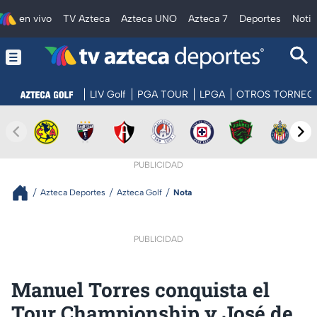
en vivo
TV Azteca
Azteca UNO
Azteca 7
Deportes
Notic
LIV Golf
PGA TOUR
LPGA
OTROS TORNEO
PUBLICIDAD
Azteca Deportes
Azteca Golf
Nota
PUBLICIDAD
Manuel Torres conquista el
Tour Championship y José de