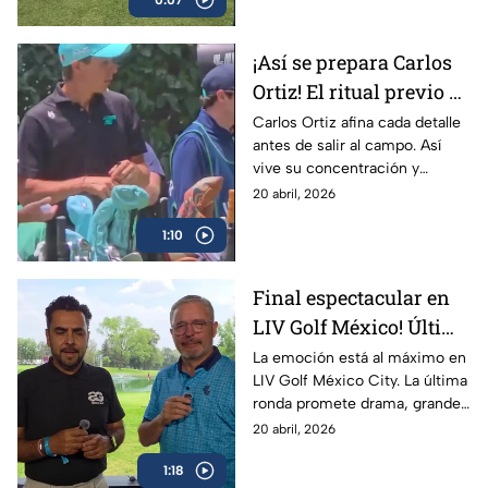
0:07
¡Así se prepara Carlos
Ortiz! El ritual previo a
la cuarta ronda de LIV
Carlos Ortiz afina cada detalle
antes de salir al campo. Así
Golf
vive su concentración y
preparación rumbo a la cuarta
20 abril, 2026
ronda de LIV Golf México.
1:10
Final espectacular en
LIV Golf México! Última
ronda de alarido en
La emoción está al máximo en
LIV Golf México City. La última
Mexico City
ronda promete drama, grandes
golpes y un cierre
20 abril, 2026
espectacular con los mejores
1:18
jugadores peleando el título.