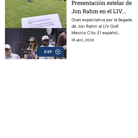
Presentación estelar de
Jon Rahm en el LIV
Golf Mexico City, El
Gran expectativa por la llegada
de Jon Rahm al LIV Golf
español fue uno de los
Mexico City. El español
más buscados
acaparó miradas y se convirtió
18 abril, 2026
en una de las figuras más
0:29
buscadas del evento.