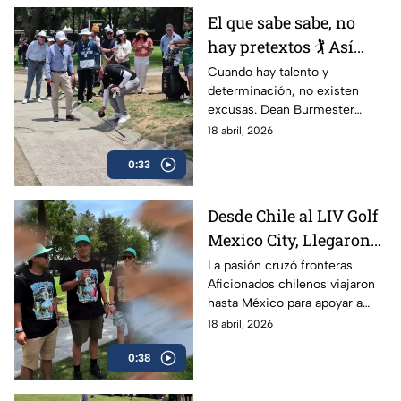
El que sabe sabe, no
hay pretextos 🏌️ Así
continuó Dean
Cuando hay talento y
determinación, no existen
Burmester en plena
excusas. Dean Burmester
competencia
sorprendió con la forma en la
18 abril, 2026
que decidió continuar durante
0:33
el torneo.
Desde Chile al LIV Golf
Mexico City, Llegaron
los seguidores de
La pasión cruzó fronteras.
Aficionados chilenos viajaron
Joaquín Niemann
hasta México para apoyar a
Joaquín Niemann en el LIV
18 abril, 2026
Golf Mexico City.
0:38