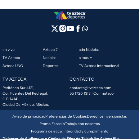
en vivo
Azteca 7
adn Noticias
TV Azteca
Noticias
a más +
Azteca UNO
Deportes
TV Azteca Internacional
TV AZTECA
CONTACTO
Periférico Sur 4121,
contacto@tvazteca.com
Col. Fuentes Del Pedregal,
55 1720 1313
| Conmutador
C.P. 14141,
Ciudad De México, México.
Aviso de privacidad
Preferencias de Cookies
Derechos
Inversionistas
Promo Espacio
Trabaja con nosotros
Programa de ética, integridad y cumplimiento
Defensor de Audiencias y Código de Ética de Televisión Azteca III y