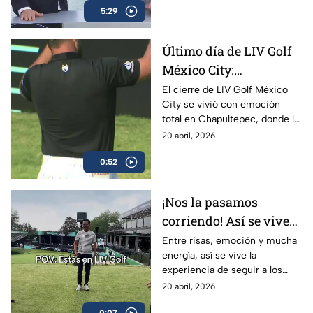
5:29
City y confirmó su regreso en
2027.
Último día de LIV Golf
México City:
Chapultepec cerró con
El cierre de LIV Golf México
City se vivió con emoción
gran ambiente
total en Chapultepec, donde la
afición respondió con un
20 abril, 2026
ambiente espectacular durante
0:52
la jornada final.
¡Nos la pasamos
corriendo! Así se vive
LIV Golf siguiendo a los
Entre risas, emoción y mucha
energía, así se vive la
favoritos
experiencia de seguir a los
golfistas favoritos durante LIV
20 abril, 2026
Golf México.