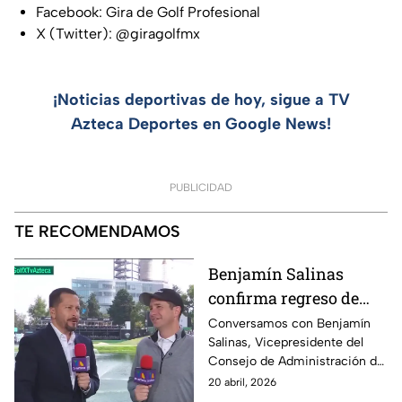
Facebook: Gira de Golf Profesional
X (Twitter): @giragolfmx
¡Noticias deportivas de hoy, sigue a TV
Azteca Deportes en Google News!
PUBLICIDAD
TE RECOMENDAMOS
Benjamín Salinas
confirma regreso de
LIV Golf México City
Conversamos con Benjamín
Salinas, Vicepresidente del
para 2027
Consejo de Administración de
Grupo Salinas, quien habló del
20 abril, 2026
impacto de LIV Golf México