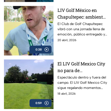
LIV Golf México en
Chapultepec: ambiente
espectacular y máxima
El Club de Golf Chapultepec
vibró con una jornada llena de
intensidad en el Club
emoción, público entregado y
de Golf Chapultepec
un nivel competitivo
20 abril, 2026
impresionante durante LIV
0:38
Golf México. Revive los
mejores momentos del torneo
en Ciudad de México.
El LIV Golf Mexico City
no para de
sorprendernos 🤯 El
Espectáculo dentro y fuera del
campo. El LIV Golf Mexico City
Club de Golf
sigue regalando momentos
Chapultepec volvió a
inolvidables y el Club de Golf
18 abril, 2026
lucirse
Chapultepec volvió a
0:59
demostrar por qué es una sede
de primer nivel.