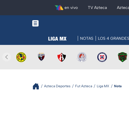
en vivo
TV Azteca
Aztec
NOTAS
LOS 4 GRANDE
Azteca Deportes
Fut Azteca
Liga MX
Nota