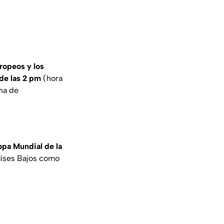
uropeos y los
de las 2 pm
(hora
na de
opa Mundial de la
Países Bajos como