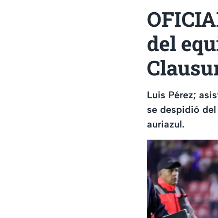
OFICIA
del equ
Clausu
Luis Pérez; asi
se despidió del
auriazul.