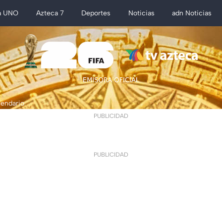
a UNO
Azteca 7
Deportes
Noticias
adn Noticias
lendario
PUBLICIDAD
PUBLICIDAD