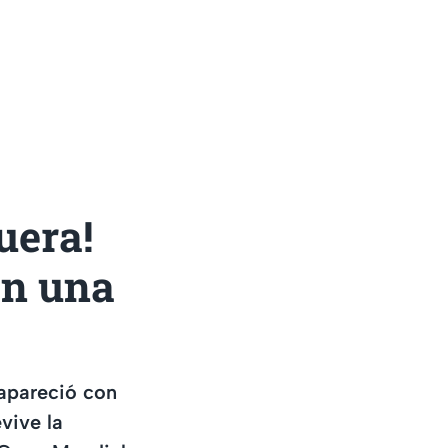
uera!
on una
 apareció con
vive la