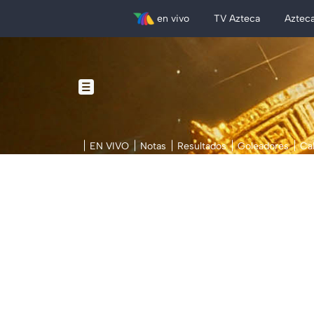
en vivo
TV Azteca
Aztec
EN VIVO
Notas
Resultados
Goleadores
Ca