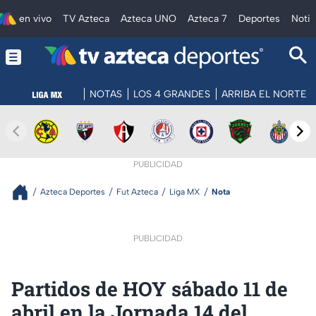
en vivo
TV Azteca
Azteca UNO
Azteca 7
Deportes
Notic
NOTAS
LOS 4 GRANDES
ARRIBA EL NORTE
PUBLICIDAD
Azteca Deportes
Fut Azteca
Liga MX
Nota
PUBLICIDAD
Partidos de HOY sábado 11 de
abril en la Jornada 14 del