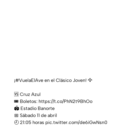
¡
#VuelaElAve
en el Clásico Joven! 🦅
🆚 Cruz Azul
🎟️ Boletos:
https://t.co/PhN2t9BhOo
🏟️ Estadio Banorte
📅 Sábado 11 de abril
🕘 21:05 horas
pic.twitter.com/de6iGwNsn0