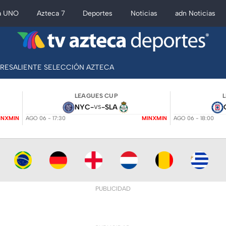
a UNO
Azteca 7
Deportes
Noticias
adn Noticias
BRESALIENTE SELECCIÓN AZTECA
LEAGUES CUP
NYC
-
-
SLA
VS
INXMIN
AGO 06 - 17:30
MINXMIN
AGO 06 - 18:00
PUBLICIDAD