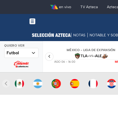
en vivo
TV Azteca
Aztec
NOTAS
NOTABLE Y SO
QUIERO VER
MÉXICO - LIGA DE EXPANSIÓN
Futbol
TLA
-
-
ALE
VS
AGO 06 - 16:00
M