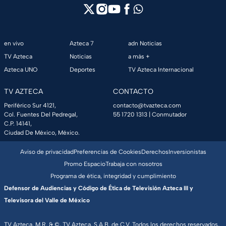
en vivo
Azteca 7
adn Noticias
TV Azteca
Noticias
a más +
Azteca UNO
Deportes
TV Azteca Internacional
TV AZTECA
CONTACTO
Periférico Sur 4121,
contacto@tvazteca.com
Col. Fuentes Del Pedregal,
55 1720 1313
| Conmutador
C.P. 14141,
Ciudad De México, México.
Aviso de privacidad
Preferencias de Cookies
Derechos
Inversionistas
Promo Espacio
Trabaja con nosotros
Programa de ética, integridad y cumplimiento
Defensor de Audiencias y Código de Ética de Televisión Azteca III y
Televisora del Valle de México
TV Azteca, M.R. & ©, TV Azteca, S.A.B. de C.V. Todos los derechos reservados,