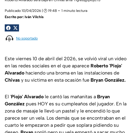
Publicado 10/04/2026 | 🕑 19:48
1 minuto lectura
Escrito por:
Iván Vilchis
No soportado
Este viernes 10 de abril del 2026, se volvió viral un video
en las redes sociales en el que aparece
Roberto 'Piojo'
Alvarado
haciendo una broma en las instalaciones de
Chivas
y su victima en esta ocasión fue
Bryan González.
El '
Piojo' Alvarado
le cantó las mañanitas a
Bryan
González
pues HOY es su cumpleaños del jugador. En la
zona de masaje le llevó un pastel y le encendió lo que
parece ser un vela. Los demás que se encontraban en el
cuarto le empezaron a pedir que soplara pidiendo su
deseo,
Bryan
sopló pero su vela empezó a sacar mucho