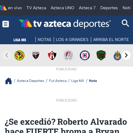
en vivo
TV Azteca
Azteca UNO
Azteca 7
Deportes
Notic
NOTAS
LOS 4 GRANDES
ARRIBA EL NORTE
PUBLICIDAD
Azteca Deportes
Fut Azteca
Liga MX
Nota
PUBLICIDAD
¿Se excedió? Roberto Alvarado
hace FUERTE broma a Bryan