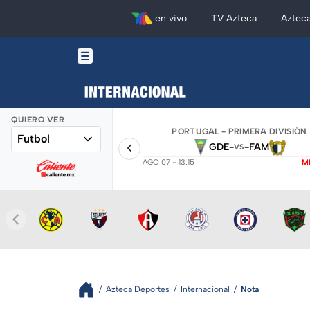
en vivo
TV Azteca
Aztec
QUIERO VER
PORTUGAL - PRIMERA DIVISIÓN
Futbol
GDE
-
-
FAM
VS
AGO 07 - 13:15
M
Azteca Deportes
Internacional
Nota