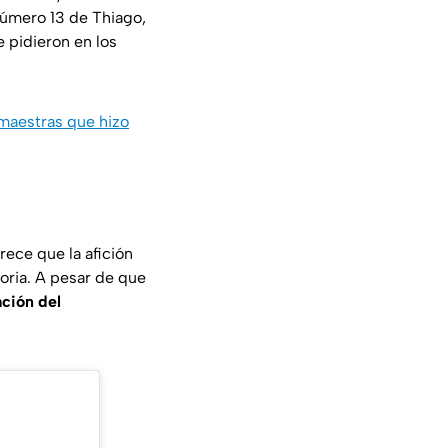
número 13 de Thiago,
 pidieron en los
 maestras que hizo
ece que la afición
toria. A pesar de que
ación del