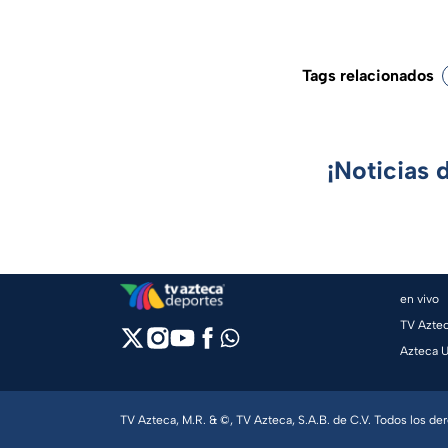
Tags relacionados
¡Noticias 
en vivo
TV Azte
Azteca 
TV Azteca, M.R. & ©, TV Azteca, S.A.B. de C.V. Todos los d