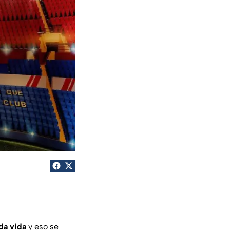
da vida
y eso se