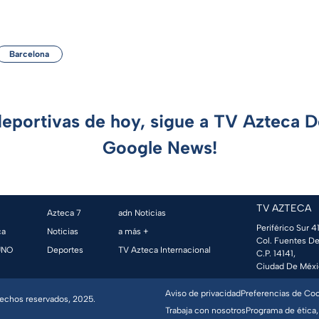
Barcelona
deportivas de hoy, sigue a TV Azteca 
Google News!
TV AZTECA
Azteca 7
adn Noticias
Periférico Sur 41
ca
Noticias
a más +
Col. Fuentes De
UNO
Deportes
TV Azteca Internacional
C.P. 14141,
Ciudad De Méxi
Aviso de privacidad
Preferencias de Co
erechos reservados, 2025.
Trabaja con nosotros
Programa de ética,