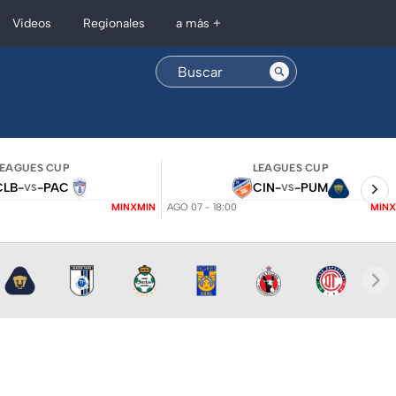
Regionales
Videos
a más +
LEAGUES CUP
LEAGUES CUP
CLB
-
-
PAC
CIN
-
-
PUM
VS
VS
MINXMIN
AGO 07 - 18:00
MINX