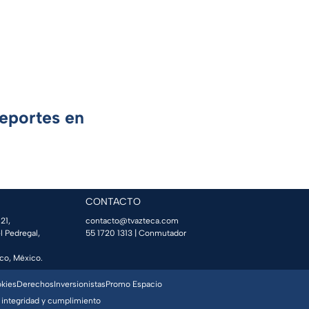
Deportes en
CONTACTO
21,
contacto@tvazteca.com
l Pedregal,
55 1720 1313
| Conmutador
co, México.
okies
Derechos
Inversionistas
Promo Espacio
 integridad y cumplimiento