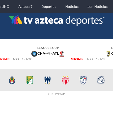
a UNO
Azteca 7
Deportes
Noticias
adn Noticias
LEAGUES CUP
CHA
-
-
ATL
VS
INXMIN
AGO 07 - 17:30
MINXMIN
AGO 07 - 17:30
PUBLICIDAD