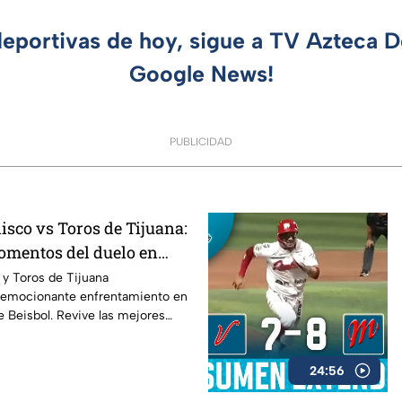
deportivas de hoy, sigue a TV Azteca 
Google News!
PUBLICIDAD
isco vs Toros de Tijuana:
omentos del duelo en
eca
 y Toros de Tijuana
 emocionante enfrentamiento en
e Beisbol. Revive las mejores
ras más importantes y los
nieron el resultado del
24:56
e Run Azteca.