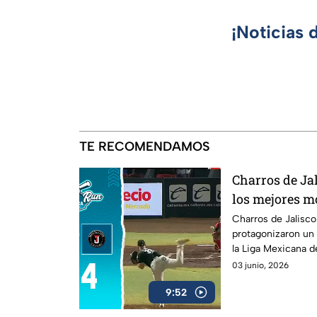
¡Noticias 
TE RECOMENDAMOS
Charros de Jal
los mejores m
Home Run Azt
Charros de Jalisco
protagonizaron un
la Liga Mexicana d
jugadas, las carre
03 junio, 2026
momentos que defi
9:52
encuentro en Hom