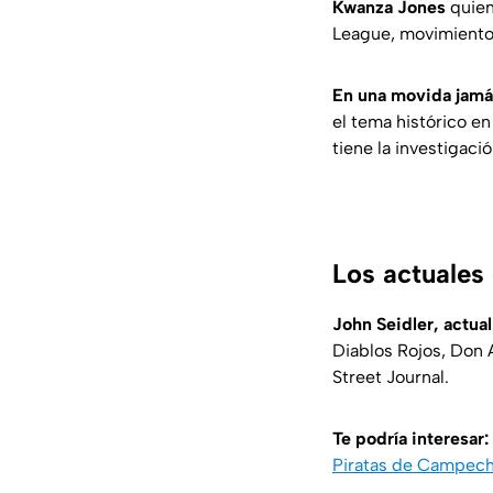
Kwanza Jones
quien
League, movimiento 
En una movida jamás
el tema histórico en
tiene la investigac
Los actuales
John Seidler, actua
Diablos Rojos, Don 
Street Journal.
Te podría interesar:
Piratas de Campec