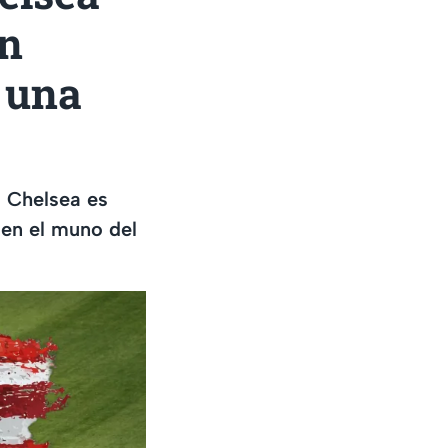
un
 una
 Chelsea es
 en el muno del