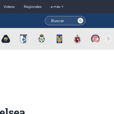
Regionales
Videos
a más +
elsea