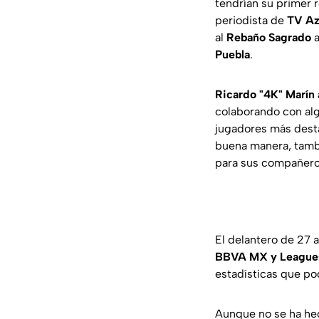
tendrían su primer 
periodista de
TV Az
al
Rebaño Sagrado
a
Puebla
.
Ricardo "4K" Marín 
colaborando con alg
jugadores más desta
buena manera, tambi
para sus compañero
El delantero de 27 
BBVA MX y League
estadísticas que po
Aunque no se ha hec