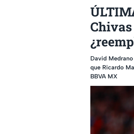
ÚLTIMA
Chivas 
¿reemp
David Medrano r
que Ricardo Mar
BBVA MX