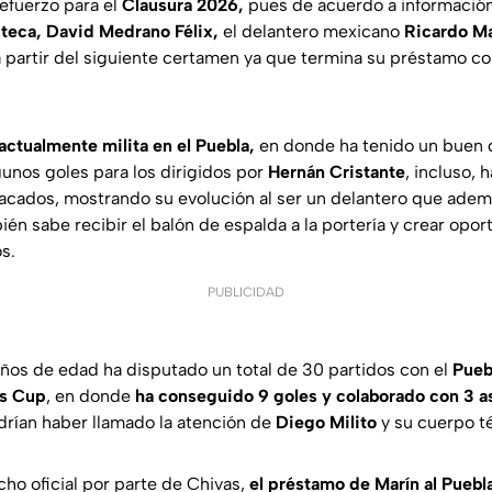
refuerzo para el
Clausura 2026,
pues de acuerdo a información
teca, David Medrano Félix,
el delantero mexicano
Ricardo Ma
 partir del siguiente certamen ya que termina su préstamo c
actualmente milita en el Puebla,
en donde ha tenido un buen
unos goles para los dirigidos por
Hernán Cristante
, incluso, 
cados, mostrando su evolución al ser un delantero que ademá
én sabe recibir el balón de espalda a la portería y crear opo
s.
PUBLICIDAD
años de edad ha disputado un total de 30 partidos con el
Pueb
s Cup
, en donde
ha conseguido 9 goles y colaborado con 3 a
drían haber llamado la atención de
Diego Milito
y su cuerpo t
ho oficial por parte de Chivas,
el préstamo de Marín al Puebl