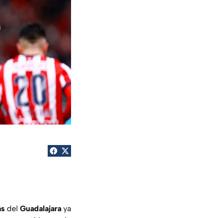
as
del
Guadalajara
ya