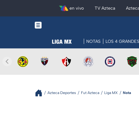
en vivo
TV Azteca
Aztec
NOTAS
LOS 4 GRANDE
Azteca Deportes
Fut Azteca
Liga MX
Nota