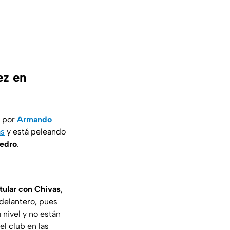
ez en
o por
Armando
as
y está peleando
Pedro
.
itular con Chivas
,
 delantero, pues
 nivel y no están
el club en las