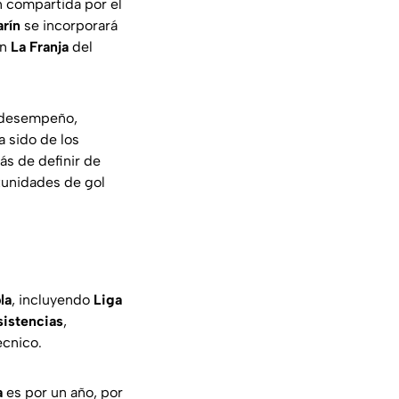
 compartida por el
rín
se incorporará
on
La Franja
del
 desempeño,
ha sido de los
s de definir de
rtunidades de gol
la
, incluyendo
Liga
sistencias
,
écnico.
a
es por un año, por