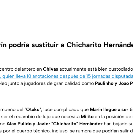
ín podría sustituir a Chicharito Hernánd
 centro delantero en
Chivas
actualmente está bien custodiad
, quien lleva 10 anotaciones después de 15 jornadas disputad
goleo junto a jugadores de gran calidad como
Paulinho y Joao 
empeño del "
Otaku
", luce complicado que
Marín llegue a ser t
 ser el recambio de lujo que necesita
Milito
en la posición de
omo
Alan Pulido y Javier "Chicharito" Hernández
han bajado su
por el cuerpo técnico, incluso, se rumora que podrían salir d