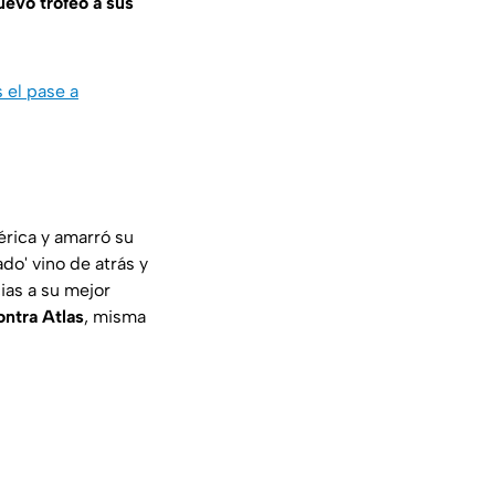
uevo trofeo a sus
 el pase a
érica y amarró su
do' vino de atrás y
ias a su mejor
ontra Atlas
, misma