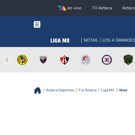
en vivo
TV Azteca
Aztec
NOTAS
LOS 4 GRANDE
Azteca Deportes
Fut Azteca
Liga MX
Nota