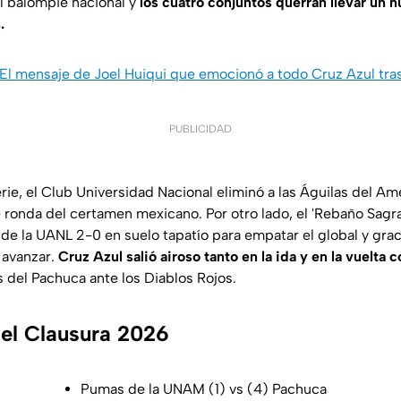
l balompié nacional y
los cuatro conjuntos querrán llevar un n
.
El mensaje de Joel Huiqui que emocionó a todo Cruz Azul tras
PUBLICIDAD
rie, el Club Universidad Nacional eliminó a las Águilas del Am
e ronda del certamen mexicano. Por otro lado, el 'Rebaño Sagra
 de la UANL 2-0 en suelo tapatío para empatar el global y grac
, avanzar.
Cruz Azul salió airoso tanto en la ida y en la vuelta c
s del Pachuca ante los Diablos Rojos.
del Clausura 2026
Pumas de la UNAM (1) vs (4) Pachuca