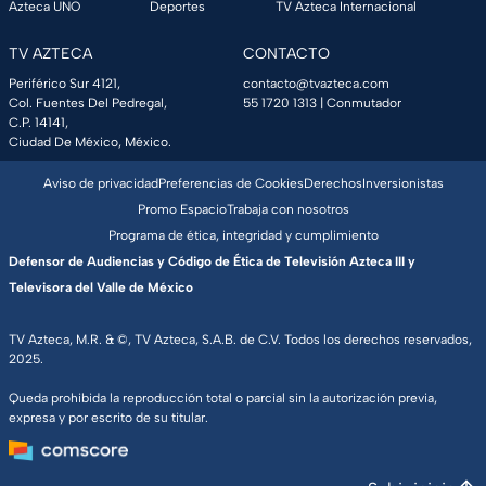
Azteca UNO
Deportes
TV Azteca Internacional
TV AZTECA
CONTACTO
Periférico Sur 4121,
contacto@tvazteca.com
Col. Fuentes Del Pedregal,
55 1720 1313
| Conmutador
C.P. 14141,
Ciudad De México, México.
Aviso de privacidad
Preferencias de Cookies
Derechos
Inversionistas
Promo Espacio
Trabaja con nosotros
Programa de ética, integridad y cumplimiento
Defensor de Audiencias y Código de Ética de Televisión Azteca III y
Televisora del Valle de México
TV Azteca, M.R. & ©, TV Azteca, S.A.B. de C.V. Todos los derechos reservados,
2025.
Queda prohibida la reproducción total o parcial sin la autorización previa,
expresa y por escrito de su titular.