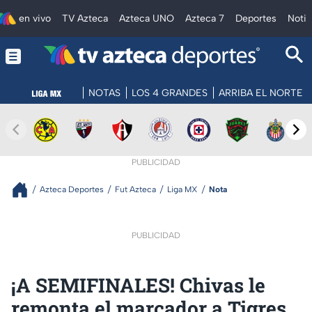
en vivo
TV Azteca
Azteca UNO
Azteca 7
Deportes
Notic
NOTAS
LOS 4 GRANDES
ARRIBA EL NORTE
PUBLICIDAD
Azteca Deportes
Fut Azteca
Liga MX
Nota
PUBLICIDAD
¡A SEMIFINALES! Chivas le
remonta el marcador a Tigres