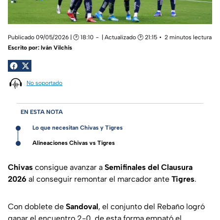
Publicado 09/05/2026 | 🕑 18:10
| Actualizado 🕑 21:15
2 minutos lectura
Escrito por:
Iván Vilchis
No soportado
EN ESTA NOTA
Lo que necesitan Chivas y Tigres
Alineaciones Chivas vs Tigres
Chivas
consigue avanzar a
Semifinales del Clausura
2026
al conseguir remontar el marcador ante
Tigres
.
Con doblete de
Sandoval
, el conjunto del Rebaño logró
ganar el encuentro 2-0, de esta forma empató el