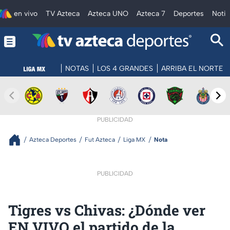
en vivo
TV Azteca
Azteca UNO
Azteca 7
Deportes
Notic
NOTAS
LOS 4 GRANDES
ARRIBA EL NORTE
PUBLICIDAD
Azteca Deportes
Fut Azteca
Liga MX
Nota
PUBLICIDAD
Tigres vs Chivas: ¿Dónde ver
EN VIVO el partido de la