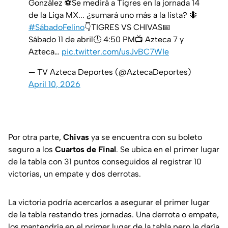
González ⚽Se medirá a Tigres en la jornada 14
de la Liga MX... ¿sumará uno más a la lista? 🐜
#SábadoFelino
👇TIGRES VS CHIVAS📅
Sábado 11 de abril🕔 4:50 PM⁣📺 Azteca 7 ⁣⁣y
Azteca…
pic.twitter.com/usJvBC7WIe
— TV Azteca Deportes (@AztecaDeportes)
April 10, 2026
Por otra parte,
Chivas
ya se encuentra con su boleto
seguro a los
Cuartos de Final
. Se ubica en el primer lugar
de la tabla con 31 puntos conseguidos al registrar 10
victorias, un empate y dos derrotas.
La victoria podría acercarlos a asegurar el primer lugar
de la tabla restando tres jornadas. Una derrota o empate,
los mantendría en el primer lugar de la tabla pero le daría