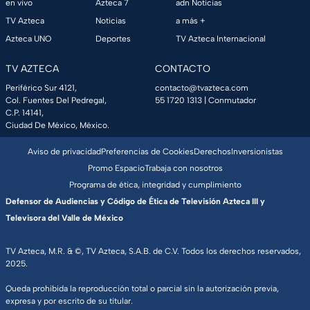
en vivo
Azteca 7
adn Noticias
TV Azteca
Noticias
a más +
Azteca UNO
Deportes
TV Azteca Internacional
TV AZTECA
CONTACTO
Periférico Sur 4121,
contacto@tvazteca.com
Col. Fuentes Del Pedregal,
55 1720 1313
| Conmutador
C.P. 14141,
Ciudad De México, México.
Aviso de privacidad
Preferencias de Cookies
Derechos
Inversionistas
Promo Espacio
Trabaja con nosotros
Programa de ética, integridad y cumplimiento
Defensor de Audiencias y Código de Ética de Televisión Azteca III y
Televisora del Valle de México
TV Azteca, M.R. & ©, TV Azteca, S.A.B. de C.V. Todos los derechos reservados,
2025.
Queda prohibida la reproducción total o parcial sin la autorización previa,
expresa y por escrito de su titular.