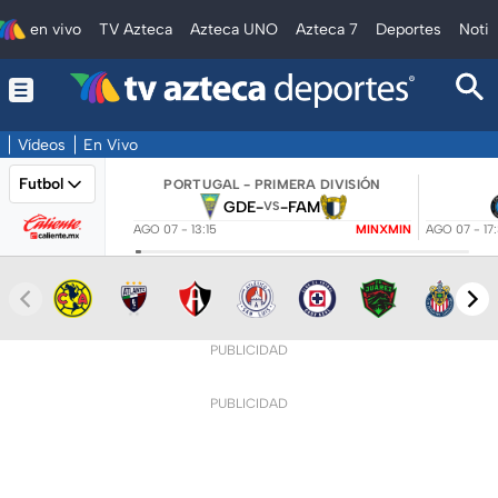
en vivo
TV Azteca
Azteca UNO
Azteca 7
Deportes
Notic
Vídeos
En Vivo
Futbol
PORTUGAL - PRIMERA DIVISIÓN
GDE
-
-
FAM
VS
AGO 07 - 13:15
MINXMIN
AGO 07 - 17
PUBLICIDAD
PUBLICIDAD