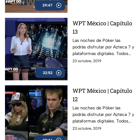
29:47
WPT México | Capítulo
13
Las noches de Póker las
podrás disfrutar por Azteca 7 y
plataformas digitales. Todos
los viernes a las 11 PM.
23 octubre, 2019
32:52
WPT México | Capítulo
12
Las noches de Póker las
podrás disfrutar por Azteca 7 y
plataformas digitales. Todos
los viernes a las 11 PM.
23 octubre, 2019