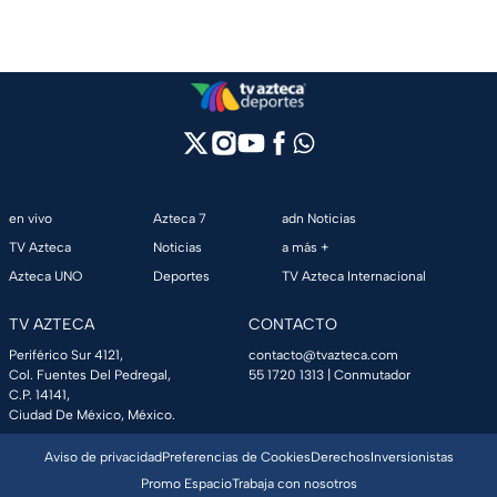
en vivo
Azteca 7
adn Noticias
TV Azteca
Noticias
a más +
Azteca UNO
Deportes
TV Azteca Internacional
TV AZTECA
CONTACTO
Periférico Sur 4121,
contacto@tvazteca.com
Col. Fuentes Del Pedregal,
55 1720 1313
| Conmutador
C.P. 14141,
Ciudad De México, México.
Aviso de privacidad
Preferencias de Cookies
Derechos
Inversionistas
Promo Espacio
Trabaja con nosotros