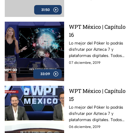
31:50
WPT México | Capítulo
16
Lo mejor del Póker lo podrás
disfrutar por Azteca 7 y
plataformas digitales. Todos
los viernes a las 11 PM.
07 diciembre, 2019
33:09
WPT México | Capítulo
15
Lo mejor del Póker lo podrás
disfrutar por Azteca 7 y
plataformas digitales. Todos
los viernes a las 11 PM.
06 diciembre, 2019