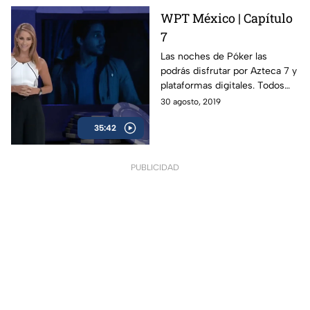
WPT México | Capítulo
7
Las noches de Póker las
podrás disfrutar por Azteca 7 y
plataformas digitales. Todos
los viernes a las 11 PM.
30 agosto, 2019
35:42
PUBLICIDAD