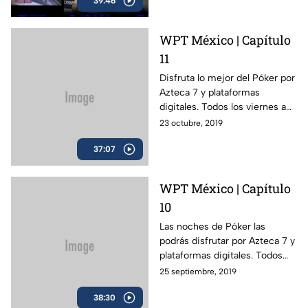
39:46
WPT México | Capítulo
11
Disfruta lo mejor del Póker por
Azteca 7 y plataformas
digitales. Todos los viernes a
las 11 PM.
23 octubre, 2019
37:07
WPT México | Capítulo
10
Las noches de Póker las
podrás disfrutar por Azteca 7 y
plataformas digitales. Todos
los viernes a las 11 PM.
25 septiembre, 2019
38:30