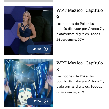
WPT Mexico | Capitulo
9
Las noches de Póker las
podrás disfrutar por Azteca 7 y
plataformas digitales. Todos
los viernes a las 11 PM.
24 septiembre, 2019
34:52
WPT México | Capítulo
8
Las noches de Póker las
podrás disfrutar por Azteca 7 y
plataformas digitales. Todos
los viernes a las 11 PM.
06 septiembre, 2019
37:56