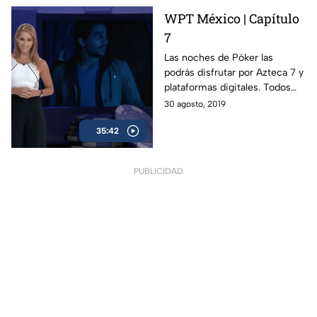
WPT México | Capítulo
7
Las noches de Póker las
podrás disfrutar por Azteca 7 y
plataformas digitales. Todos
los viernes a las 11 PM.
30 agosto, 2019
35:42
PUBLICIDAD