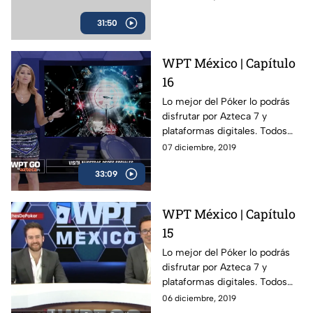
31:50
WPT México | Capítulo
16
Lo mejor del Póker lo podrás
disfrutar por Azteca 7 y
plataformas digitales. Todos
los viernes a las 11 PM.
07 diciembre, 2019
33:09
WPT México | Capítulo
15
Lo mejor del Póker lo podrás
disfrutar por Azteca 7 y
plataformas digitales. Todos
los viernes a las 11 PM.
06 diciembre, 2019