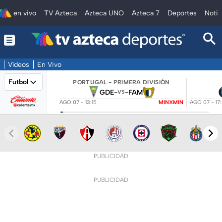
en vivo
TV Azteca
Azteca UNO
Azteca 7
Deportes
Notic
Vídeos
En Vivo
Futbol
PORTUGAL - PRIMERA DIVISIÓN
GDE
-
-
FAM
VS
AGO 07 - 13:15
MINXMIN
AGO 07 - 17
PUBLICIDAD
PUBLICIDAD