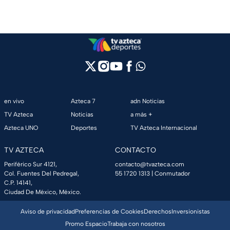
en vivo
Azteca 7
adn Noticias
TV Azteca
Noticias
a más +
Azteca UNO
Deportes
TV Azteca Internacional
TV AZTECA
CONTACTO
Periférico Sur 4121,
contacto@tvazteca.com
Col. Fuentes Del Pedregal,
55 1720 1313
| Conmutador
C.P. 14141,
Ciudad De México, México.
Aviso de privacidad
Preferencias de Cookies
Derechos
Inversionistas
Promo Espacio
Trabaja con nosotros