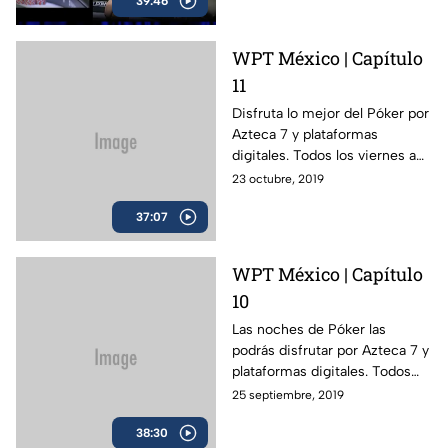
39:46
WPT México | Capítulo
11
Disfruta lo mejor del Póker por
Azteca 7 y plataformas
digitales. Todos los viernes a
las 11 PM.
23 octubre, 2019
37:07
WPT México | Capítulo
10
Las noches de Póker las
podrás disfrutar por Azteca 7 y
plataformas digitales. Todos
los viernes a las 11 PM.
25 septiembre, 2019
38:30