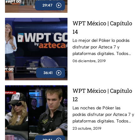
29:47
WPT México | Capítulo
14
Lo mejor del Póker lo podrás
disfrutar por Azteca 7 y
plataformas digitales. Todos
los viernes a las 11 PM.
06 diciembre, 2019
36:41
WPT México | Capítulo
12
Las noches de Póker las
podrás disfrutar por Azteca 7 y
plataformas digitales. Todos
los viernes a las 11 PM.
23 octubre, 2019