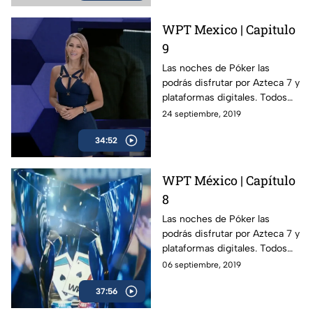
WPT Mexico | Capitulo
9
Las noches de Póker las
podrás disfrutar por Azteca 7 y
plataformas digitales. Todos
los viernes a las 11 PM.
24 septiembre, 2019
34:52
WPT México | Capítulo
8
Las noches de Póker las
podrás disfrutar por Azteca 7 y
plataformas digitales. Todos
los viernes a las 11 PM.
06 septiembre, 2019
37:56