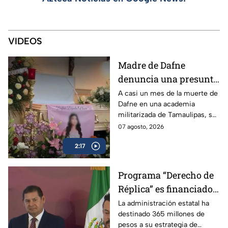
VIDEOS
Madre de Dafne
denuncia una presunta
red familiar tras la
A casi un mes de la muerte de
Dafne en una academia
muerte de su hija en
militarizada de Tamaulipas, su
Tamaulipas
madre exige justicia y
07 agosto, 2026
denuncia irregularidades en
2:17
torno al caso.
Programa “Derecho de
Réplica” es financiado
con dinero de los
La administración estatal ha
destinado 365 millones de
poblanos, pero se usa
pesos a su estrategia de