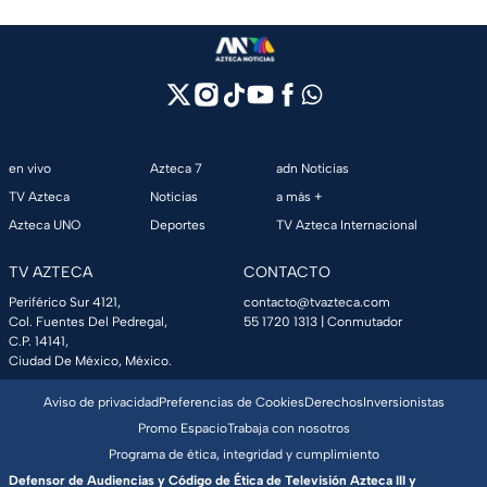
en vivo
Azteca 7
adn Noticias
TV Azteca
Noticias
a más +
Azteca UNO
Deportes
TV Azteca Internacional
TV AZTECA
CONTACTO
Periférico Sur 4121,
contacto@tvazteca.com
Col. Fuentes Del Pedregal,
55 1720 1313
| Conmutador
C.P. 14141,
Ciudad De México, México.
Aviso de privacidad
Preferencias de Cookies
Derechos
Inversionistas
Promo Espacio
Trabaja con nosotros
Programa de ética, integridad y cumplimiento
Defensor de Audiencias y Código de Ética de Televisión Azteca III y