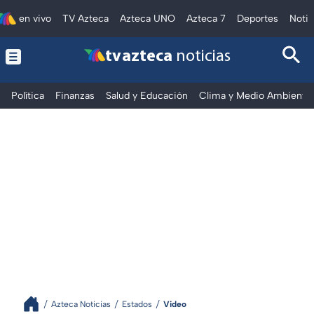
en vivo
TV Azteca
Azteca UNO
Azteca 7
Deportes
Notic
tv azteca
noticias
Política
Finanzas
Salud y Educación
Clima y Medio Ambiente
Azteca Noticias
Estados
Video