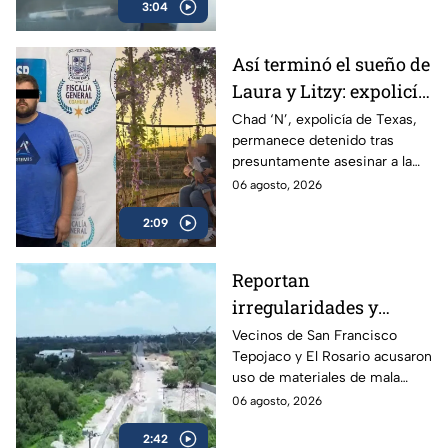
3:04
colonias afectadas.
Así terminó el sueño de
Laura y Litzy: expolicía
de Texas permanece
Chad ‘N’, expolicía de Texas,
permanece detenido tras
detenido por
presuntamente asesinar a la
multihomicidio en
familia de su expareja en
06 agosto, 2026
Saltillo
Saltillo; pretendía huir a EU con
2:09
su hijo.
Reportan
irregularidades y
posible desvío de
Vecinos de San Francisco
Tepojaco y El Rosario acusaron
recursos en obras
uso de materiales de mala
viales de Cuautitlán
calidad en una obra de 23
06 agosto, 2026
Izcalli, Edomex
millones de pesos que lleva 20
2:42
años inconclusa en Cuautitlán