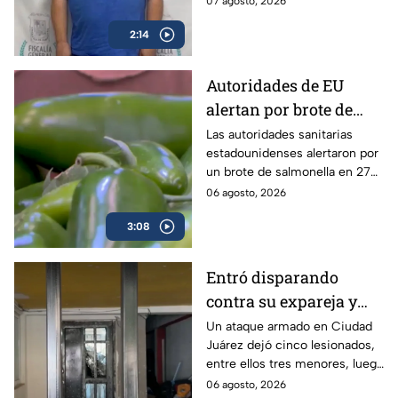
07 agosto, 2026
su hijo
2:14
Autoridades de EU
alertan por brote de
Salmonella en cultivos
Las autoridades sanitarias
estadounidenses alertaron por
de jalapeño en México
un brote de salmonella en 27
estados vinculados a el chile
06 agosto, 2026
jalapeño cultivados en México.
3:08
Entró disparando
contra su expareja y
sus hijos: Ataque
Un ataque armado en Ciudad
Juárez dejó cinco lesionados,
armado conmociona a
entre ellos tres menores, luego
Ciudad Juárez
de que un exesposo
06 agosto, 2026