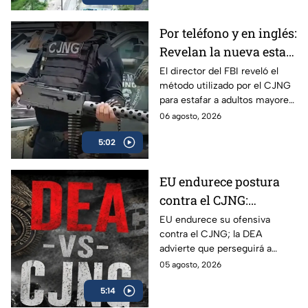
Izcalli, Edomex.
Por teléfono y en inglés:
Revelan la nueva estafa
del CJNG a adultos
El director del FBI reveló el
método utilizado por el CJNG
mayores de Estados
para estafar a adultos mayores
Unidos
de Estados Unidos desde
06 agosto, 2026
México.
5:02
EU endurece postura
contra el CJNG:
advierte que también
EU endurece su ofensiva
contra el CJNG; la DEA
irá por políticos que
advierte que perseguirá a
protejan al cártel
políticos que protejan al cártel
05 agosto, 2026
y anuncia millonarias
5:14
recompensas por sus líderes.