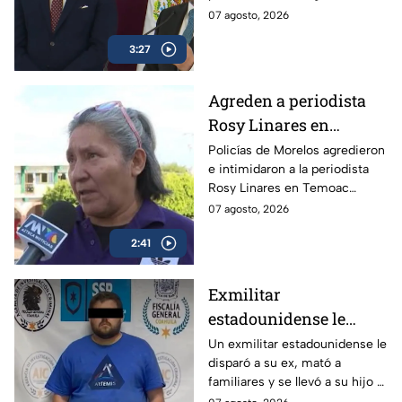
para atacar a la prensa
comunicación social, lo que
07 agosto, 2026
crítica
incluye el programa “Derecho
3:27
de Réplica.
Agreden a periodista
Rosy Linares en
Morelos durante
Policías de Morelos agredieron
e intimidaron a la periodista
cobertura del asesinato
Rosy Linares en Temoac
del alcalde de Temoac
mientras realizaba una
07 agosto, 2026
cobertura. La gobernadora
2:41
Margarita González mantiene
el silencio.
Exmilitar
estadounidense le
disparó a su ex en
Un exmilitar estadounidense le
disparó a su ex, mató a
Saltillo, mató a
familiares y se llevó a su hijo a
familiares y se llevó a
la frontera.