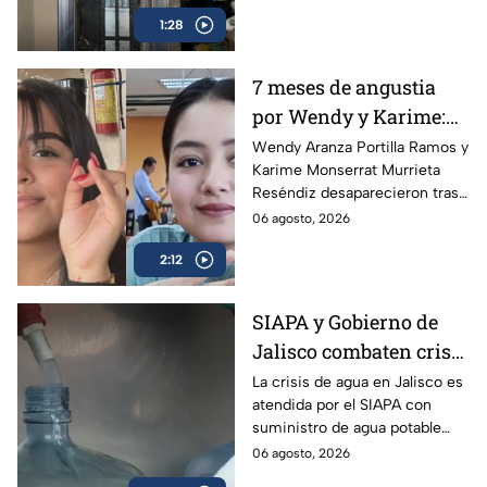
presuntamente disparara
1:28
contra su expareja y su nueva
pareja.
7 meses de angustia
por Wendy y Karime:
desaparecieron tras
Wendy Aranza Portilla Ramos y
Karime Monserrat Murrieta
acudir a funeral de
Reséndiz desaparecieron tras
reportero en Veracruz
asistir al funeral del reportero
06 agosto, 2026
Carlos Castro, asesinado en
2:12
Poza Rica, Veracruz.
SIAPA y Gobierno de
Jalisco combaten crisis
de agua y llevan
La crisis de agua en Jalisco es
atendida por el SIAPA con
suministro potable
suministro de agua potable
gratuito a colonias
gratuito, nuevas obras de
06 agosto, 2026
afectadas
potabilización y apoyo en