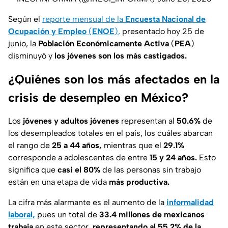
Según el
reporte mensual de la
Encuesta Nacional de
Ocupación y Empleo
(
ENOE
),
presentado hoy 25 de
junio, la
Población Económicamente Activa
(
PEA
)
disminuyó y
los jóvenes son los más castigados.
¿Quiénes son los más afectados en la
crisis de desempleo en México?
Los
jóvenes y adultos jóvenes
representan al
50.6%
de
los desempleados totales en el país, los cuáles abarcan
el rango de
25 a 44 años,
mientras que el
29.1%
corresponde a adolescentes de entre
15 y 24 años.
Esto
significa que
casi el 80%
de las personas sin trabajo
están en una etapa de vida
más productiva.
La cifra más alarmante es el aumento de la
informalidad
laboral,
pues un total de
33.4 millones de mexicanos
trabaja
en este sector,
representando al 55.2% de la