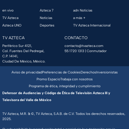
en vivo
Azteca 7
adn Noticias
TV Azteca
Noticias
a más +
Azteca UNO
Deportes
TV Azteca Internacional
TV AZTECA
CONTACTO
Periférico Sur 4121,
contacto@tvazteca.com
Col. Fuentes Del Pedregal,
55 1720 1313
| Conmutador
C.P. 14141,
Ciudad De México, México.
Aviso de privacidad
Preferencias de Cookies
Derechos
Inversionistas
Promo Espacio
Trabaja con nosotros
Programa de ética, integridad y cumplimiento
Defensor de Audiencias y Código de Ética de Televisión Azteca III y
Televisora del Valle de México
TV Azteca, M.R. & ©, TV Azteca, S.A.B. de C.V. Todos los derechos reservados,
2025.