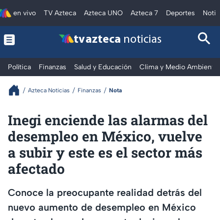
en vivo
TV Azteca
Azteca UNO
Azteca 7
Deportes
Notic
tv azteca
noticias
Política
Finanzas
Salud y Educación
Clima y Medio Ambiente
Azteca Noticias
Finanzas
Nota
Inegi enciende las alarmas del
desempleo en México, vuelve
a subir y este es el sector más
afectado
Conoce la preocupante realidad detrás del
nuevo aumento de desempleo en México