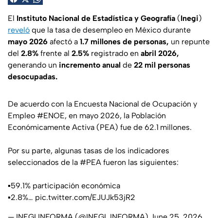
El
Instituto Nacional de Estadística y Geografía
(
Inegi
)
reveló
que la tasa de desempleo en México durante
mayo 2026
afectó a
1.7 millones de personas,
un repunte
del
2.8%
frente al
2.5%
registrado en
abril 2026,
generando un
incremento anual
de
22 mil personas
desocupadas.
De acuerdo con la Encuesta Nacional de Ocupación y
Empleo
#ENOE
, en mayo 2026, la Población
Económicamente Activa (PEA) fue de 62.1 millones.
Por su parte, algunas tasas de los indicadores
seleccionados de la
#PEA
fueron las siguientes:
▪️59.1% participación económica
▪️2.8%…
pic.twitter.com/EJUJk53jR2
— INEGI INFORMA (@INEGI_INFORMA)
June 25, 2026