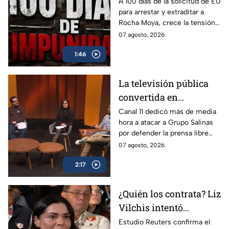
solicitud de EU para
A 100 días de la solicitud de EU
para arrestar y extraditar a
arrestar y extraditar a
Rocha Moya, crece la tensión
Rocha Moya
en la 4T por la acusación por
07 agosto, 2026
pactos con el crimen
1:46
organizado y campañas
electorales.
La televisión pública
convertida en
propaganda: Canal 11
Canal 11 dedicó más de media
hora a atacar a Grupo Salinas
ataca a TV Azteca por
por defender la prensa libre
defender libertad de
frente a los intentos de
07 agosto, 2026
expresión
regulación del régimen.
2:17
¿Quién los contrata? Liz
Vilchis intentó
desvirtuar estudio de
Estudio Reuters confirma el