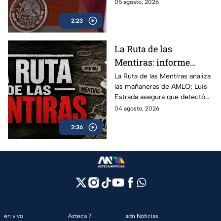
mañanera. Recordamos las
05 agosto, 2026
más descaradas.
2:23
La Ruta de las
Mentiras: informe
acusa más de 100 mil
La Ruta de las Mentiras analiza
las mañaneras de AMLO; Luis
falsedades en las
Estrada asegura que detectó
mañaneras de AMLO
más de 100 mil afirmaciones
04 agosto, 2026
falsas, engañosas o sin
2:36
comprobar durante su sexenio.
en vivo
Azteca 7
adn Noticias