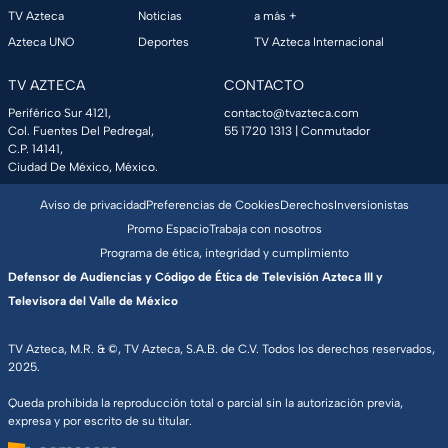
TV Azteca
Noticias
a más +
Azteca UNO
Deportes
TV Azteca Internacional
TV AZTECA
CONTACTO
Periférico Sur 4121,
contacto@tvazteca.com
Col. Fuentes Del Pedregal,
55 1720 1313
| Conmutador
C.P. 14141,
Ciudad De México, México.
Aviso de privacidad
Preferencias de Cookies
Derechos
Inversionistas
Promo Espacio
Trabaja con nosotros
Programa de ética, integridad y cumplimiento
Defensor de Audiencias y Código de Ética de Televisión Azteca III y
Televisora del Valle de México
TV Azteca, M.R. & ©, TV Azteca, S.A.B. de C.V. Todos los derechos reservados,
2025.
Queda prohibida la reproducción total o parcial sin la autorización previa,
expresa y por escrito de su titular.