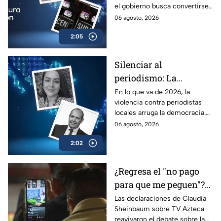
el gobierno busca convertirse
gobierno?
en el árbitro supremo de la
06 agosto, 2026
verdad. No te pierdas el
2:05
análisis en Casilla 27.
Silenciar al
periodismo: La
estrategia de violencia
En lo que va de 2026, la
violencia contra periodistas
e impunidad rumbo a
locales arruga la democracia.
2027
Entérate de cómo los
06 agosto, 2026
crímenes en provincia ponen
2:02
en jaque las elecciones de
2027.
¿Regresa el "no pago
para que me peguen"?
Reviven frase de López
Las declaraciones de Claudia
Sheinbaum sobre TV Azteca
Portillo tras dichos del
reavivaron el debate sobre la