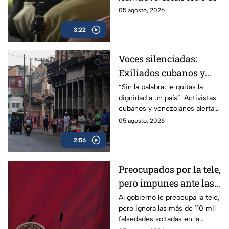
gobierno de México
publicidad oficial y recordaron
05 agosto, 2026
la histórica frase de José
3:22
López Portillo de 1982.
Voces silenciadas:
Exiliados cubanos y
venezolanos alertan
“Sin la palabra, le quitas la
dignidad a un país”. Activistas
sobre la pérdida de
cubanos y venezolanos alertan
libertades en México
sobre el avance del
05 agosto, 2026
autoritarismo en México.
2:56
Preocupados por la tele,
pero impunes ante las
mentiras: El doble
Al gobierno le preocupa la tele,
pero ignora las más de 110 mil
rasero del gobierno
falsedades soltadas en la
federal