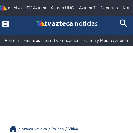
en vivo
TV Azteca
Azteca UNO
Azteca 7
Deportes
Notic
tv azteca
noticias
Política
Finanzas
Salud y Educación
Clima y Medio Ambiente
Azteca Noticias
Política
Video