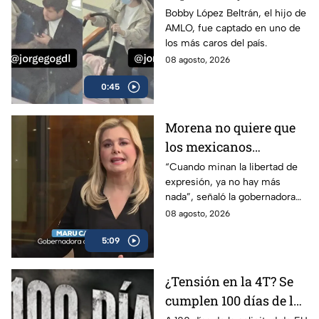
en uno de los
Bobby López Beltrán, el hijo de
AMLO, fue captado en uno de
hospitales más caros
los más caros del país.
de México
08 agosto, 2026
0:45
Morena no quiere que
los mexicanos
conozcan la realidad
“Cuando minan la libertad de
expresión, ya no hay más
del país, por eso
nada”, señaló la gobernadora
quieren regular a los
de Chihuahua, Maru Campos,
08 agosto, 2026
medios: Maru Campos
al advertir sobre el riesgo de
5:09
los derechos humanos.
¿Tensión en la 4T? Se
cumplen 100 días de la