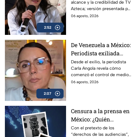
alcance y la credibilidad de TV
Reuters sobre la
Azteca; versión presentada por
credibilidad de TV
Liz Vilchis fue cuestionada al
06 agosto, 2026
Azteca
contrastarla con el informe.
2:52
De Venezuela a México:
Periodista exiliada
alerta sobre los
Desde el exilio, la periodista
Carla Angola revela cómo
peligros de censurar a
comenzó el control de medios
la prensa
en Venezuela y por qué México
06 agosto, 2026
sigue el mismo camino.
2:07
Censura a la prensa en
México: ¿Quién
sancionará las
Con el pretexto de los
“derechos de las audiencias”,
mentiras oficiales del