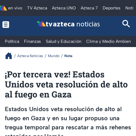
en vivo
TV Azteca
Azteca UNO
Azteca 7
Deportes
Notic
tv azteca
noticias
Política
Finanzas
Salud y Educación
Clima y Medio Ambiente
Azteca Noticias
Mundo
Nota
¡Por tercera vez! Estados
Unidos veta resolución de alto
al fuego en Gaza
Estados Unidos veta resolución de alto al
fuego en Gaza y en su lugar propuso una
tregua temporal para rescatar a más rehenes