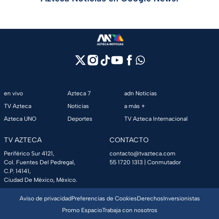
en vivo
Azteca 7
adn Noticias
TV Azteca
Noticias
a más +
Azteca UNO
Deportes
TV Azteca Internacional
TV AZTECA
CONTACTO
Periférico Sur 4121,
contacto@tvazteca.com
Col. Fuentes Del Pedregal,
55 1720 1313
| Conmutador
C.P. 14141,
Ciudad De México, México.
Aviso de privacidad
Preferencias de Cookies
Derechos
Inversionistas
Promo Espacio
Trabaja con nosotros