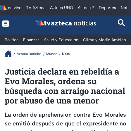
en vivo
TV Azteca
Azteca UNO
Azteca 7
Deportes
Notic
tv azteca
noticias
Política
Finanzas
Salud y Educación
Clima y Medio Ambiente
Azteca Noticias
Mundo
Nota
Justicia declara en rebeldía a
Evo Morales, ordena su
búsqueda con arraigo nacional
por abuso de una menor
La orden de aprehensión contra Evo Morales
se emitió después de que el expresidente no