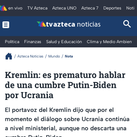
en vivo
TV Azteca
Azteca UNO
Azteca 7
Deportes
Notic
tv azteca
noticias
Política
Finanzas
Salud y Educación
Clima y Medio Ambiente
Azteca Noticias
Mundo
Nota
Kremlin: es prematuro hablar
de una cumbre Putin-Biden
por Ucrania
El portavoz del Kremlin dijo que por el
momento el diálogo sobre Ucrania continúa
a nivel ministerial, aunque no descarta una