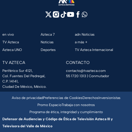
en vivo
Azteca 7
adn Noticias
TV Azteca
Noticias
a más +
Azteca UNO
Deportes
TV Azteca Internacional
TV AZTECA
CONTACTO
Periférico Sur 4121,
contacto@tvazteca.com
Col. Fuentes Del Pedregal,
55 1720 1313
| Conmutador
C.P. 14141,
Ciudad De México, México.
Aviso de privacidad
Preferencias de Cookies
Derechos
Inversionistas
Promo Espacio
Trabaja con nosotros
Programa de ética, integridad y cumplimiento
Defensor de Audiencias y Código de Ética de Televisión Azteca III y
Televisora del Valle de México