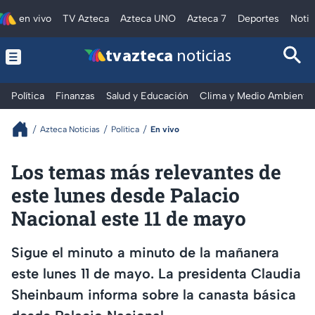
en vivo
TV Azteca
Azteca UNO
Azteca 7
Deportes
Notic
tv azteca
noticias
Política
Finanzas
Salud y Educación
Clima y Medio Ambiente
Azteca Noticias
Política
En vivo
Los temas más relevantes de
este lunes desde Palacio
Nacional este 11 de mayo
Sigue el minuto a minuto de la mañanera
este lunes 11 de mayo. La presidenta Claudia
Sheinbaum informa sobre la canasta básica