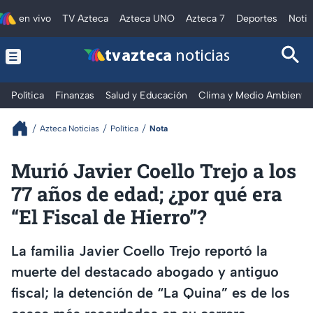
en vivo
TV Azteca
Azteca UNO
Azteca 7
Deportes
Notic
tv azteca
noticias
Política
Finanzas
Salud y Educación
Clima y Medio Ambiente
Azteca Noticias
Política
Nota
Murió Javier Coello Trejo a los
77 años de edad; ¿por qué era
“El Fiscal de Hierro”?
La familia Javier Coello Trejo reportó la
muerte del destacado abogado y antiguo
fiscal; la detención de “La Quina” es de los