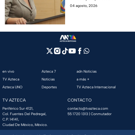
2018
Morena. Estas son las
04 agosto, 2026
polémicas que han marcado su
carrera política desde 2018.
en vivo
Azteca 7
adn Noticias
TV Azteca
Noticias
a más +
Azteca UNO
Deportes
TV Azteca Internacional
TV AZTECA
CONTACTO
Periférico Sur 4121,
contacto@tvazteca.com
Col. Fuentes Del Pedregal,
55 1720 1313
| Conmutador
C.P. 14141,
Ciudad De México, México.