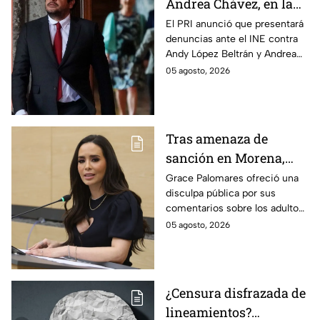
Andrea Chávez, en la
mira del PRI por
El PRI anunció que presentará
denuncias ante el INE contra
presuntos actos
Andy López Beltrán y Andrea
anticipados de
Chávez, al acusarlos de realizar
05 agosto, 2026
campaña
presuntos actos anticipados
de campaña.
Tras amenaza de
sanción en Morena,
Grace Palomares pide
Grace Palomares ofreció una
disculpa pública por sus
perdón a adultos
comentarios sobre los adultos
mayores
mayores y aseguró que acatará
05 agosto, 2026
la resolución de Morena sobre
su futuro político.
¿Censura disfrazada de
lineamientos?