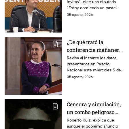
invitas”, dice una diputada.
Presupuesto
“Estoy comiendo un pastel
muy rico”, responde Óscar
05 agosto, 2026
Bautista del PVEM. Así el
actuar de los legisladores en
plena Comisión de
Presupuesto.
¿De qué trató la
conferencia mañanera
este miércoles 5 de
Revisa al instante los datos
presentados en Palacio
agosto? Resumen EN
Nacional este miércoles 5 de
VIVO
agosto. Entérate de los
05 agosto, 2026
acuerdos del gobierno y las
respuestas de la presidente en
vivo.
Censura y simulación,
un combo peligroso
desde el poder a la
Roberto Ruiz, explica que
aunque el gobierno anunció
sociedad