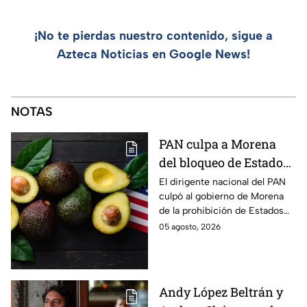
¡No te pierdas nuestro contenido, sigue a
Azteca Noticias en Google News!
NOTAS
PAN culpa a Morena
del bloqueo de Estados
Unidos al aguacate de
El dirigente nacional del PAN
culpó al gobierno de Morena
Michoacán
de la prohibición de Estados
Unidos para exportar aguacate
05 agosto, 2026
de Michoacán.
Andy López Beltrán y