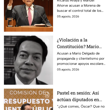
busca silenciar a la
Ricardo Anaya y Manuel
Añorve acusan a Morena de
prensa como en
buscar el control total de los
Venezuela, Cuba y
medios con nuevos
05 agosto, 2026
Nicaragua
lineamientos de censura.
¿Violación a la
Constitución? Mario
Delgado usa la beca
Acusan a Mario Delgado de
propaganda y clientelismo por
Rita Cetina para hacer
promocionar apoyos escolares
propaganda
como un “favor” del gobierno.
05 agosto, 2026
Pastel en sesión: Así
actúan diputados en
Comisión de
“¿Qué comes, Óscar? Que no