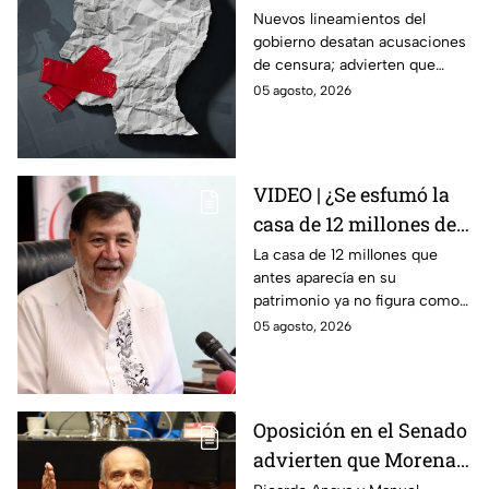
Gobierno podría
Nuevos lineamientos del
gobierno desatan acusaciones
decidir qué es verdad y
de censura; advierten que
qué mentira; advierte
permitirían decidir qué es
05 agosto, 2026
Maru Campos
verdad o mentira y sancionar a
medios críticos.
VIDEO | ¿Se esfumó la
casa de 12 millones de
Noroña? Esto
La casa de 12 millones que
antes aparecía en su
respondió sobre su
patrimonio ya no figura como
declaración
inmueble en su declaración.
05 agosto, 2026
patrimonial 2026
Noroña asegura que todo se
explica por el crédito.
Oposición en el Senado
advierten que Morena