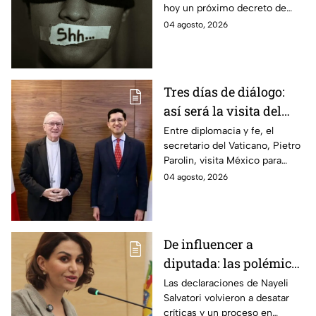
hoy un próximo decreto de
transparencia, en los hechos
04 agosto, 2026
se trata de solapar la opacidad
y vaticina censura.
Tres días de diálogo:
así será la visita del
secretario del Vaticano
Entre diplomacia y fe, el
secretario del Vaticano, Pietro
a México
Parolin, visita México para
reunirse con autoridades y
04 agosto, 2026
abordar temas de la relación
bilateral.
De influencer a
diputada: las polémicas
que han acompañado a
Las declaraciones de Nayeli
Salvatori volvieron a desatar
Nayeli Salvatori desde
críticas y un proceso en