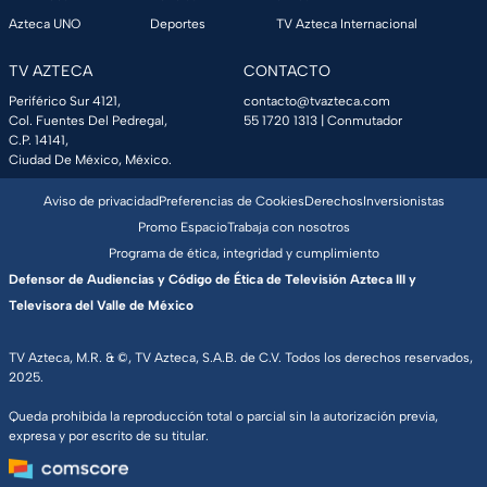
Azteca UNO
Deportes
TV Azteca Internacional
TV AZTECA
CONTACTO
Periférico Sur 4121,
contacto@tvazteca.com
Col. Fuentes Del Pedregal,
55 1720 1313
| Conmutador
C.P. 14141,
Ciudad De México, México.
Aviso de privacidad
Preferencias de Cookies
Derechos
Inversionistas
Promo Espacio
Trabaja con nosotros
Programa de ética, integridad y cumplimiento
Defensor de Audiencias y Código de Ética de Televisión Azteca III y
Televisora del Valle de México
TV Azteca, M.R. & ©, TV Azteca, S.A.B. de C.V. Todos los derechos reservados,
2025.
Queda prohibida la reproducción total o parcial sin la autorización previa,
expresa y por escrito de su titular.