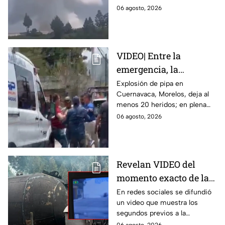
Zinacantepec; reportan
heridos; autoridades atiende la
06 agosto, 2026
al menos un muerto y
emergencia tras el estallido de
heridos
un taller clandestino.
VIDEO| Entre la
emergencia, la
desesperación y el
Explosión de pipa en
Cuernavaca, Morelos, deja al
llanto de un niño;
menos 20 heridos; en plena
adultos desatan pelea
emergencia, dos hombres
06 agosto, 2026
tras explosión de pipa
comenzaron a pelear mientras
en Cuernavaca
un niño lloraba en el lugar.
Revelan VIDEO del
momento exacto de la
explosión de pipa de
En redes sociales se difundió
un video que muestra los
gas en Cuernavaca,
segundos previos a la
Morelos
explosión de una pipa de gas