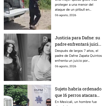
proteger a una menor del
por su vida en Zapopan
ataque de un pitbull en
Zapopan; la víctima sufrió
06 agosto, 2026
severas mordeduras y existe
riesgo de que pierda un brazo.
Justicia para Dafne: su
padre enfrentará juicio
por presunto abuso
Después de largos 7 años, el
padre de Dafne Zapata Quintos
cometido en 2019 en
enfrenta un juicio por
Tamaulipas
presuntamente abusar de la
06 agosto, 2026
menor cuando ella tenía
apenas 6 años.
Sujeto habría ordenado
que 16 perros atacaran
a su hermana con
En Mexicali, un hombre fue