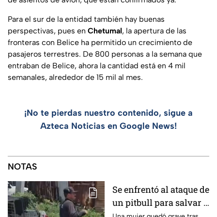
Para el sur de la entidad también hay buenas
perspectivas, pues en
Chetumal
, la apertura de las
fronteras con Belice ha permitido un crecimiento de
pasajeros terrestres. De 800 personas a la semana que
entraban de Belice, ahora la cantidad está en 4 mil
semanales, alrededor de 15 mil al mes.
¡No te pierdas nuestro contenido, sigue a
Azteca Noticias en Google News!
NOTAS
Se enfrentó al ataque de
un pitbull para salvar a
una menor; hoy lucha
Una mujer quedó grave tras