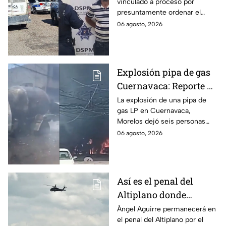
vinculado a proceso por
discapacidad en
presuntamente ordenar el
Mexicali, BC
ataque de 16 perros contra su
06 agosto, 2026
hermana, quien tenía
discapacidad auditiva.
Explosión pipa de gas
Cuernavaca: Reporte de
víctimas tras estallido
La explosión de una pipa de
gas LP en Cuernavaca,
en Morelos
Morelos dejó seis personas
hospitalizadas. IMSS informó
06 agosto, 2026
que las pacientes siguen
internadas y aún no hay parte
médico.
Así es el penal del
Altiplano donde
permanecerá Ángel
Ángel Aguirre permanecerá en
el penal del Altiplano por el
Aguirre por caso