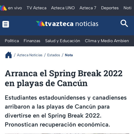
en vivo
TV Azteca
Azteca UNO
Azteca 7
Deportes
Notic
tv azteca
noticias
Política
Finanzas
Salud y Educación
Clima y Medio Ambiente
Azteca Noticias
Estados
Nota
Arranca el Spring Break 2022
en playas de Cancún
Estudiantes estadounidenses y canadienses
arribaron a las playas de Cancún para
divertirse en el Spring Break 2022.
Pronostican recuperación económica.