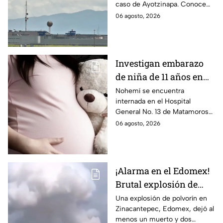
caso de Ayotzinapa. Conoce
Ayotzinapa
dónde está, cómo es esta
06 agosto, 2026
prisión de máxima seguridad y
su historia.
Investigan embarazo
de niña de 11 años en
Matamoros,
Nohemí se encuentra
internada en el Hospital
Tamaulipas; ¿qué pasó
General No. 13 de Matamoros
con Nohemí?
tras complicaciones por un
06 agosto, 2026
embarazo infantil; la Fiscalía de
Tamaulipas ya investiga.
¡Alarma en el Edomex!
Brutal explosión de
polvorín en Santa
Una explosión de polvorín en
Zinacantepec, Edomex, dejó al
María del Monte,
menos un muerto y dos