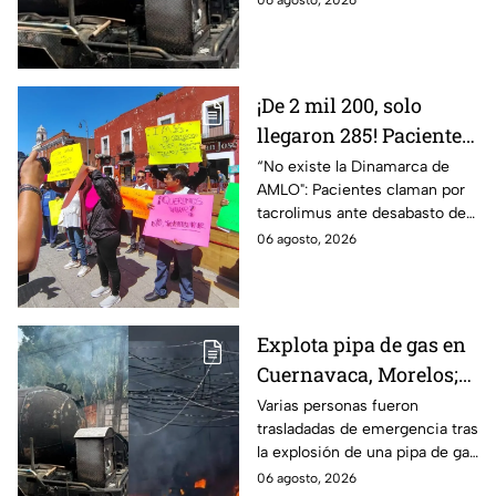
06 agosto, 2026
LP en Cuernavaca, Morelos.
¡De 2 mil 200, solo
llegaron 285! Pacientes
claman por
“No existe la Dinamarca de
AMLO": Pacientes claman por
medicamentos ante
tacrolimus ante desabasto de
desabasto en IMSS
medicamentos en hospital del
06 agosto, 2026
Puebla
IMSS Puebla; hay 900
personas están afectadas.
Explota pipa de gas en
Cuernavaca, Morelos;
se reportan más de 20
Varias personas fueron
trasladadas de emergencia tras
personas con
la explosión de una pipa de gas
quemaduras
cerca de la colonia Las
06 agosto, 2026