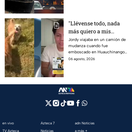
Granjas, en Cuernavaca,
Morelos.
"Llévense todo, nada
más quiero a mis
perritas": Asaltan a un
Jordy viajaba en un camión de
mudanza cuando fue
joven, vacían sus
emboscado en Huauchinango,
cuentas y le roban a sus
Puebla, Además de quitarle
06 agosto, 2026
mascotas en
sus pertenencias, los
Huauchinango, Puebla
criminales se llevaron a sus
perritas.
en vivo
Azteca 7
adn Noticias
TV Azteca
Noticias
a más +