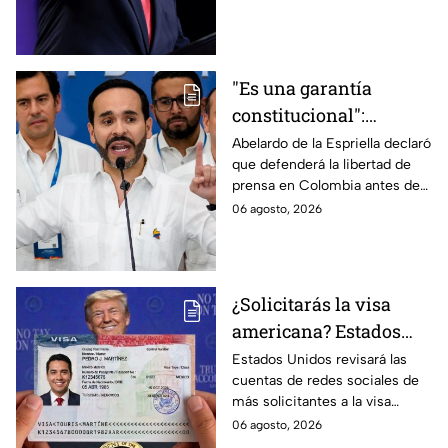
estadounidense por
nacimiento.
"Es una garantía
constitucional":
Abelardo de la
Abelardo de la Espriella declaró
que defenderá la libertad de
Espriella promete
prensa en Colombia antes de
defender la libertad de
asumir su cargo como
06 agosto, 2026
prensa en Colombia
presidente.
¿Solicitarás la visa
americana? Estados
Unidos revisará las
Estados Unidos revisará las
cuentas de redes sociales de
redes sociales de estos
más solicitantes a la visa
solicitantes
americana.
06 agosto, 2026