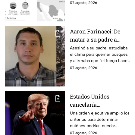
como el nuevo líder del CJNG
07 agosto, 2026
con una recompensa de 25
millones de dólares.
Aaron Farinacci: De
matar a su padre a
provocar incendios
Asesinó a su padre, estudiaba
el clima para quemar bosques
forestales
y afirmaba que “el fuego hace
renacer las cosas”. Esta es la
07 agosto, 2026
historia de la mente del
responsable de los
devastadores incendios.
Estados Unidos
cancelaría
nacionalidad por
Una orden ejecutiva amplió los
criterios para determinar
nacimiento del líder
quiénes podrían quedar
del CJNG
excluidos de la nacionalidad
07 agosto, 2026