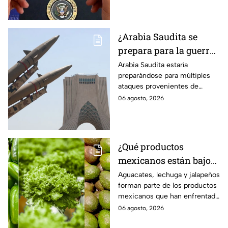
¿Arabia Saudita se
prepara para la guerra?
Esperan ataques de
Arabia Saudita estaría
preparándose para múltiples
grupos armados de tres
ataques provenientes de
países
grupos armados de tres países.
06 agosto, 2026
¿Qué productos
mexicanos están bajo
la lupa de Estados
Aguacates, lechuga y jalapeños
forman parte de los productos
Unidos? Aguacates,
mexicanos que han enfrentado
lechuga y jalapeños
restricciones o
06 agosto, 2026
encabezan la lista
cuestionamientos en Estados