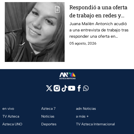
Respondió a una oferta
de trabajo en redes y
nunca volvió: La
Juana Mailén Antonich acudió
a una entrevista de trabajo tras
historia detrás del
responder una oferta en
feminicidio de Juana
Facebook; fue hallada sin vida
05 agosto, 2026
Mailén Antonich
en Mar del Plata; ya hay dos
detenidos por feminicidio.
en vivo
Azteca 7
adn Noticias
TV Azteca
Noticias
a más +
Azteca UNO
Deportes
TV Azteca Internacional