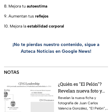
8. Mejora tu
autoestima
9. Aumentan tus
reflejos
10. Mejora la
estabilidad corporal
¡No te pierdas nuestro contenido, sigue a
Azteca Noticias en Google News!
NOTAS
¿Quién es "El Pelón"?
Revelan nueva foto y
ficha por líder del CJNG
Revelan la nueva ficha y
fotografía de Juan Carlos
Valencia González, “El Pelón”,