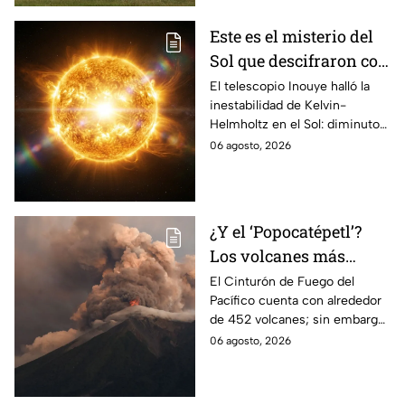
Este es el misterio del
Sol que descifraron con
un telescopio en
El telescopio Inouye halló la
inestabilidad de Kelvin-
Hawái: explica las
Helmholtz en el Sol: diminutos
tormentas solares que
remolinos que explicarían el
06 agosto, 2026
afectan a la Tierra
origen de las tormentas
solares.
¿Y el ‘Popocatépetl’?
Los volcanes más
activos del Cinturón de
El Cinturón de Fuego del
Pacífico cuenta con alrededor
Fuego
de 452 volcanes; sin embargo,
solo algunos de ellos presentan
06 agosto, 2026
una intensa actividad
volcánica.