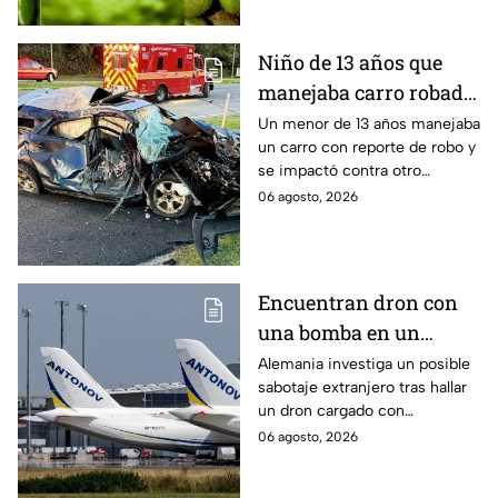
Unidos. Te decimos por qué.
Niño de 13 años que
manejaba carro robado
provoca brutal
Un menor de 13 años manejaba
un carro con reporte de robo y
accidente; hay un
se impactó contra otro
muerto y heridos de
vehículo en Maryland, Estados
06 agosto, 2026
gravedad
Unidos.
Encuentran dron con
una bomba en un
aeropuerto de
Alemania investiga un posible
sabotaje extranjero tras hallar
Alemania: no explotó
un dron cargado con
por falla técnica
explosivos en el aeropuerto de
06 agosto, 2026
Leipzig/Halle, cerca de un
avión ucraniano.