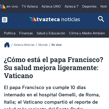
en vivo
TV Azteca
Azteca UNO
Azteca 7
Deportes
Notic
tv azteca
noticias
Política
Finanzas
Salud y Educación
Clima y Medio Ambiente
Azteca Noticias
Mundo
En vivo
¿Cómo está el papa Francisco?
Su salud mejora ligeramente:
Vaticano
El papa Francisco ya cumple 10 días
internado en el hospital Gemelli, de Roma,
Italia; el Vaticano compartió el reporte de