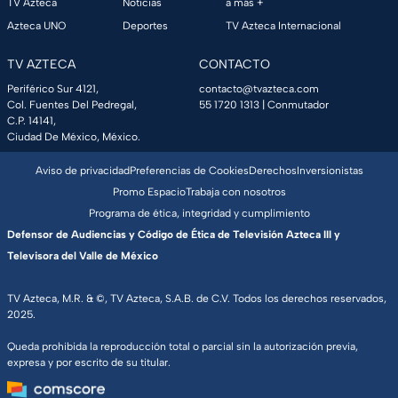
TV Azteca
Noticias
a más +
Azteca UNO
Deportes
TV Azteca Internacional
TV AZTECA
CONTACTO
Periférico Sur 4121,
contacto@tvazteca.com
Col. Fuentes Del Pedregal,
55 1720 1313
| Conmutador
C.P. 14141,
Ciudad De México, México.
Aviso de privacidad
Preferencias de Cookies
Derechos
Inversionistas
Promo Espacio
Trabaja con nosotros
Programa de ética, integridad y cumplimiento
Defensor de Audiencias y Código de Ética de Televisión Azteca III y
Televisora del Valle de México
TV Azteca, M.R. & ©, TV Azteca, S.A.B. de C.V. Todos los derechos reservados,
2025.
Queda prohibida la reproducción total o parcial sin la autorización previa,
expresa y por escrito de su titular.