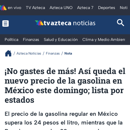
en vivo
TV Azteca
Azteca UNO
Azteca 7
Deportes
Notic
tv azteca
noticias
Política
Finanzas
Salud y Educación
Clima y Medio Ambiente
Azteca Noticias
Finanzas
Nota
¡No gastes de más! Así queda el
nuevo precio de la gasolina en
México este domingo; lista por
estados
El precio de la gasolina regular en México
supera los 24 pesos el litro, mientras que la