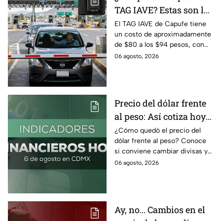
TAG IAVE? Estas son las
razones por las que no
El TAG IAVE de Capufe tiene
un costo de aproximadamente
pasa en la caseta
de $80 a los $94 pesos, con
IVA incluido; te compartimos
06 agosto, 2026
las razones por las que podría
bloquearse.
Precio del dólar frente
al peso: Así cotiza hoy 6
de agosto 2026
¿Cómo quedó el precio del
dólar frente al peso? Conoce
si conviene cambiar divisas y
cómo el flujo en el estrecho de
06 agosto, 2026
Ormuz afecta al precio del
petróleo.
Ay, no... Cambios en el