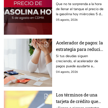
de la gasolina HOY
Que no te sorprenda a la hora
de llenar el tanque el precio de
la gasolina hoy miércoles 5 de
agosto 2026; aquí te dejamos
05 agosto, 2026
la lista de costos estado por
estado.
Acelerador de pagos: la
estrategia para reducir
tus deudas más rápido
Si tus deudas siguen
creciendo, el acelerador de
y recuperar el control
pagos puede ayudarte a
de tus finanzas
ordenar tus finanzas, priorizar
04 agosto, 2026
pagos y avanzar hacia una
mayor tranquilidad económica.
Los términos de una
tarjeta de crédito que
debes entender para