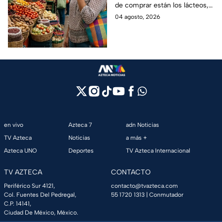
de comprar están los lácteos,
canasta básica en
comida enlatada, pan de caja,
04 agosto, 2026
México, según Anpec
entre otros artículos.
en vivo
Azteca 7
adn Noticias
TV Azteca
Noticias
a más +
Azteca UNO
Deportes
TV Azteca Internacional
TV AZTECA
CONTACTO
Periférico Sur 4121,
contacto@tvazteca.com
Col. Fuentes Del Pedregal,
55 1720 1313
| Conmutador
C.P. 14141,
Ciudad De México, México.