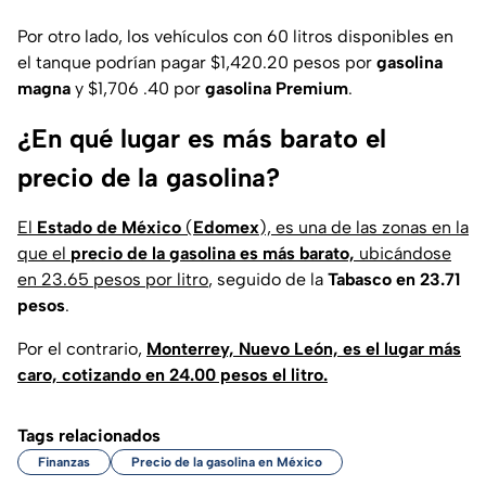
Por otro lado, los vehículos con 60 litros disponibles en
el tanque podrían pagar $1,420.20 pesos por
gasolina
magna
y $1,706 .40 por
gasolina Premium
.
¿En qué lugar es más barato el
precio de la gasolina?
El
Estado de México
(
Edomex
), es una de las zonas en la
que el
precio de la gasolina es más barato,
ubicándose
en 23.65 pesos por litro
, seguido de la
Tabasco en 23.71
pesos
.
Por el contrario,
Monterrey, Nuevo León, es el lugar más
caro, cotizando en 24.00 pesos el litro.
Tags relacionados
Finanzas
Precio de la gasolina en México