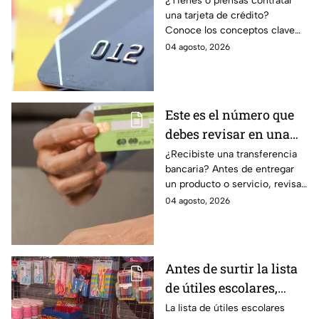
¿Tienes o piensas contratar
una tarjeta de crédito?
evitar deudas
Conoce los conceptos clave
como CAT, fecha de corte,
04 agosto, 2026
pago mínimo e intereses para
evitar dudas.
Este es el número que
debes revisar en una
transferencia bancaria
¿Recibiste una transferencia
bancaria? Antes de entregar
para evitar fraudes
un producto o servicio, revisa
este número clave para
04 agosto, 2026
verificar si la operación es real
y evitar fraudes.
Antes de surtir la lista
de útiles escolares,
sigue estos 5 consejos
La lista de útiles escolares