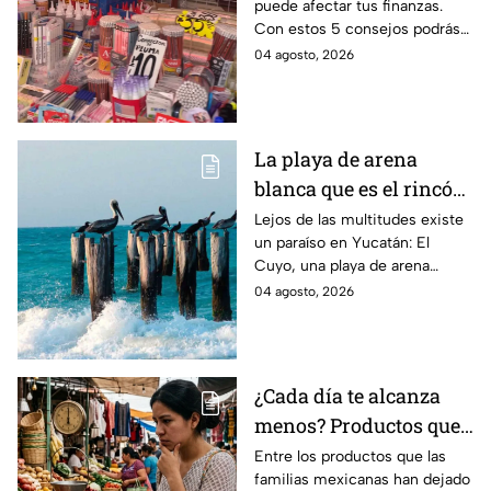
puede afectar tus finanzas.
que pueden ahorrar
Con estos 5 consejos podrás
miles de pesos
organizar tus compras, ahorrar
04 agosto, 2026
dinero este ciclo escolar
2026-2027.
La playa de arena
blanca que es el rincón
escondido en la Costa
Lejos de las multitudes existe
un paraíso en Yucatán: El
Esmeralda de Yucatán
Cuyo, una playa de arena
y es ideal para las
blanca en la Costa Esmeralda
04 agosto, 2026
vacaciones de verano
que promete tranquilidad y
paisajes inolvidables.
¿Cada día te alcanza
menos? Productos que
la gente deja de
Entre los productos que las
familias mexicanas han dejado
comprar para cubrir la