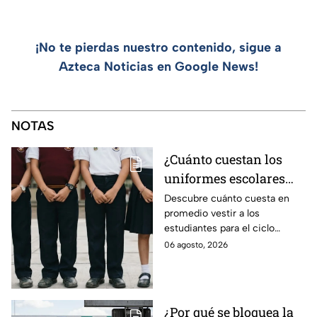
¡No te pierdas nuestro contenido, sigue a
Azteca Noticias en Google News!
NOTAS
¿Cuánto cuestan los
uniformes escolares
para el regreso a clases
Descubre cuánto cuesta en
promedio vestir a los
2026, según su grado?
estudiantes para el ciclo
escolar 2026-2027 y consejos
06 agosto, 2026
prácticos para ahorrar en los
uniformes escolares.
¿Por qué se bloquea la