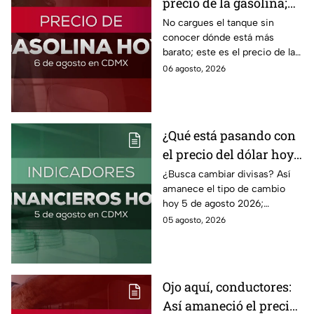
precio de la gasolina;
así quedó HOY
No cargues el tanque sin
conocer dónde está más
barato; este es el precio de la
gasolina para hoy jueves 6 de
06 agosto, 2026
agosto 2026 sin afectar tu
bolsillo.
¿Qué está pasando con
el precio del dólar hoy
miércoles 5 de agosto
¿Busca cambiar divisas? Así
amanece el tipo de cambio
2026?
hoy 5 de agosto 2026;
consulta el precio del dólar
05 agosto, 2026
este miércoles y conoce si es
conveniente comprar.
Ojo aquí, conductores:
Así amaneció el precio