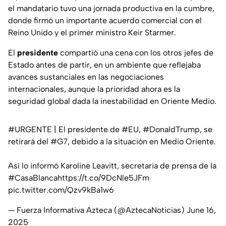
el mandatario tuvo una jornada productiva en la cumbre,
donde firmó un importante acuerdo comercial con el
Reino Unido y el primer ministro Keir Starmer.
El
presidente
compartió una cena con los otros jefes de
Estado antes de partir, en un ambiente que reflejaba
avances sustanciales en las negociaciones
internacionales, aunque la prioridad ahora es la
seguridad global dada la inestabilidad en Oriente Medio.
#URGENTE
| El presidente de
#EU
,
#DonaldTrump
, se
retirará del
#G7
, debido a la situación en Medio Oriente.
Así lo informó Karoline Leavitt, secretaria de prensa de la
#CasaBlanca
https://t.co/9DcNle5JFm
pic.twitter.com/Qzv9kBa1w6
— Fuerza Informativa Azteca (@AztecaNoticias)
June 16,
2025