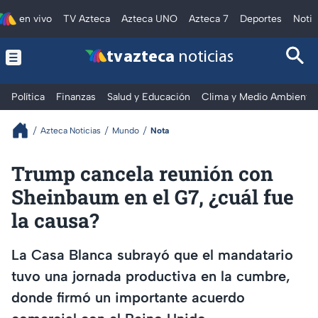
en vivo
TV Azteca
Azteca UNO
Azteca 7
Deportes
Notic
tv azteca
noticias
Política
Finanzas
Salud y Educación
Clima y Medio Ambiente
Azteca Noticias
Mundo
Nota
Trump cancela reunión con
Sheinbaum en el G7, ¿cuál fue
la causa?
La Casa Blanca subrayó que el mandatario
tuvo una jornada productiva en la cumbre,
donde firmó un importante acuerdo