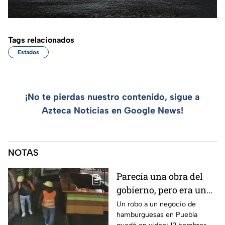
Tags relacionados
Estados
¡No te pierdas nuestro contenido, sigue a
Azteca Noticias en Google News!
NOTAS
Parecía una obra del
gobierno, pero era un
robo planeado: Así
Un robo a un negocio de
hamburguesas en Puebla
saquearon negocio de