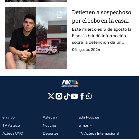
Detienen a sospechoso
por el robo en la casa
de Karely Ruiz
Este miércoles 5 de agosto la
Fiscalía brindó información
sobre la detención de un
presunto responsable en el
05 agosto, 2026
robo a la casa de Karely Ruiz
en Nuevo León.
en vivo
Azteca 7
adn Noticias
TV Azteca
Noticias
a más +
Azteca UNO
Deportes
TV Azteca Internacional