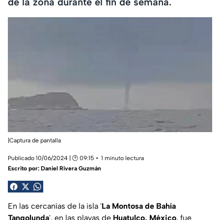
de la zona durante el fin de semana.
|Captura de pantalla
Publicado 10/06/2024 | 🕑 09:15
1 minuto lectura
Escrito por:
Daniel Rivera Guzmán
En las cercanías de la isla '
La Montosa de Bahía
Tangolunda
', en las playas de
Huatulco, México
, fue