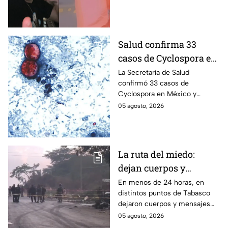
influencer César
mientras “La Beba” también se
Gastélum
enteró del fallecimiento en un
live de TikTok.
Salud confirma 33
casos de Cyclospora en
México: ¿en qué estado
La Secretaría de Salud
confirmó 33 casos de
se reportan los brotes
Cyclospora en México y
de diarrea explosiva?
mantiene investigaciones en
05 agosto, 2026
Guanajuato y Quintana Roo
para determinar el origen de
los contagios.
La ruta del miedo:
dejan cuerpos y
mensajes criminales
En menos de 24 horas, en
distintos puntos de Tabasco
en carreteras de
dejaron cuerpos y mensajes
Tabasco en un solo día
criminales en varias carreteras
05 agosto, 2026
del estado aterrorizando a los