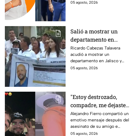
investigado por el secuestro y
05 agosto, 2026
periodista Roxana
asesinato de la periodista
Guzmán
Roxana Guzmán en Veracruz.
Salió a mostrar un
departamento en
Zapopan y no volvió a
Ricardo Cabezas Talavera
acudió a mostrar un
casa: Buscan a Ricardo
departamento en Jalisco y
Cabezas Talavera en
después desapareció;
05 agosto, 2026
Jalisco
autoridades mantienen su
búsqueda mientras colegas
refuerzan su seguridad.
"Estoy destrozado,
compadre, me dejaste":
Así reaccionó
Alejandro Fierro compartió un
emotivo mensaje después del
Alejandro Fierro al
asesinato de su amigo e
asesinato del
influencer César Gastélum;
05 agosto, 2026