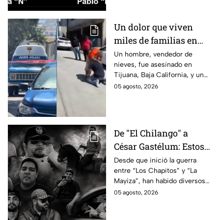
Un dolor que viven
miles de familias en
México: Así se
Un hombre, vendedor de
nieves, fue asesinado en
enteraron los
Tijuana, Baja California, y un
familiares de un
reportero captó el momento
05 agosto, 2026
vendedor de nieves de
en que su familia se enteró de
su asesinato en
la terrible noticia.
Tijuana, Baja California
De "El Chilango" a
César Gastélum: Estos
son los 10 influencers
Desde que inició la guerra
entre “Los Chapitos” y “La
asesinados por la
Mayiza”, han habido diversos
guerra entre "Los
asesinatos, entre ellos los de
05 agosto, 2026
Chapitos" y "La Mayiza"
10 influencers que incluyen a
César Gastélum.