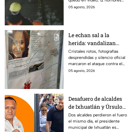
quedó en video; 12 hombres
hamburguesas en
habrían fingido ser
05 agosto, 2026
Puebla
trabajadores del gobierno
antes de entrar, golpear al
dueño y saquearlo.
Le echan sal a la
herida: vandalizan
memorial de
Cristales rotos, fotografías
desprendidas y silencio oficial
desaparecidos en
marcaron el ataque contra el
Veracruz en medio de
memorial de desaparecidos,
05 agosto, 2026
crisis
un espacio dedicado a quienes
siguen sin ser localizados.
Desafuero de alcaldes
de Ixhuatlán y Úrsulo
Galván: uno de ellos
Dos alcaldes perdieron el fuero
el mismo día, el presidente
está implicado en el
municipal de Ixhuatlán es
asesinato de la