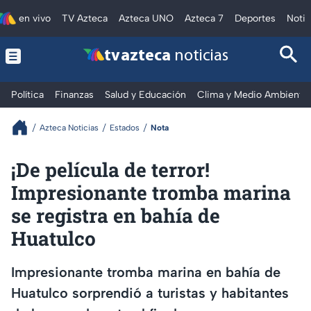
en vivo
TV Azteca
Azteca UNO
Azteca 7
Deportes
Notic
tv azteca
noticias
Política
Finanzas
Salud y Educación
Clima y Medio Ambiente
Azteca Noticias
Estados
Nota
¡De película de terror!
Impresionante tromba marina
se registra en bahía de
Huatulco
Impresionante tromba marina en bahía de
Huatulco sorprendió a turistas y habitantes