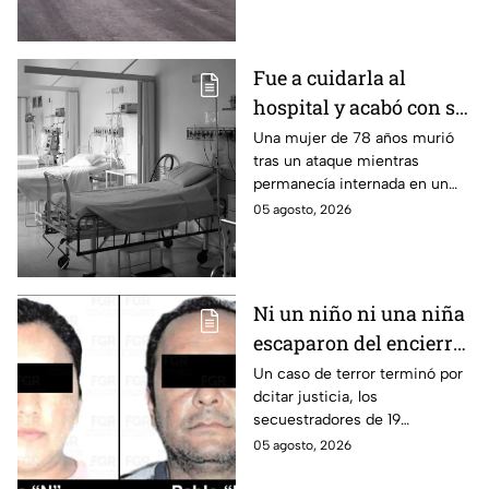
habitantes. El gobierno no
puede controlar la crisis de
violencia.
Fue a cuidarla al
hospital y acabó con su
vida: Hombre habría
Una mujer de 78 años murió
tras un ataque mientras
asfixiado a su suegra
permanecía internada en un
mientras estaba
hospital de Veracruz;
05 agosto, 2026
internada en Veracruz
investigan a su yerno por
presuntamente haberla
asfixiado.
Ni un niño ni una niña
escaparon del encierro:
así cayó la pareja que
Un caso de terror terminó por
dcitar justicia, los
retenía a 19 migrantes
secuestradores de 19
en Puebla
migrantes recibieron una
05 agosto, 2026
sentencia en Puebla; esto es lo
que se sabe.