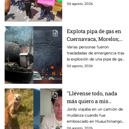
desabasto en IMSS
medicamentos en hospital del
06 agosto, 2026
Puebla
IMSS Puebla; hay 900
personas están afectadas.
Explota pipa de gas en
Cuernavaca, Morelos;
se reportan más de 20
Varias personas fueron
trasladadas de emergencia tras
personas con
la explosión de una pipa de gas
quemaduras
cerca de la colonia Las
06 agosto, 2026
Granjas, en Cuernavaca,
Morelos.
"Llévense todo, nada
más quiero a mis
perritas": Asaltan a un
Jordy viajaba en un camión de
mudanza cuando fue
joven, vacían sus
emboscado en Huauchinango,
cuentas y le roban a sus
Puebla, Además de quitarle
06 agosto, 2026