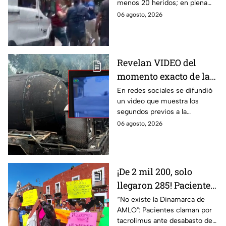
menos 20 heridos; en plena
adultos desatan pelea
emergencia, dos hombres
06 agosto, 2026
tras explosión de pipa
comenzaron a pelear mientras
en Cuernavaca
un niño lloraba en el lugar.
Revelan VIDEO del
momento exacto de la
explosión de pipa de
En redes sociales se difundió
un video que muestra los
gas en Cuernavaca,
segundos previos a la
Morelos
explosión de una pipa de gas
06 agosto, 2026
LP en Cuernavaca, Morelos.
¡De 2 mil 200, solo
llegaron 285! Pacientes
claman por
“No existe la Dinamarca de
AMLO": Pacientes claman por
medicamentos ante
tacrolimus ante desabasto de