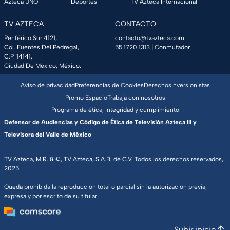
Azteca UNO
Deportes
TV Azteca Internacional
TV AZTECA
CONTACTO
Periférico Sur 4121,
contacto@tvazteca.com
Col. Fuentes Del Pedregal,
55 1720 1313
| Conmutador
C.P. 14141,
Ciudad De México, México.
Aviso de privacidad
Preferencias de Cookies
Derechos
Inversionistas
Promo Espacio
Trabaja con nosotros
Programa de ética, integridad y cumplimiento
Defensor de Audiencias y Código de Ética de Televisión Azteca III y
Televisora del Valle de México
TV Azteca, M.R. & ©, TV Azteca, S.A.B. de C.V. Todos los derechos reservados,
2025.
Queda prohibida la reproducción total o parcial sin la autorización previa,
expresa y por escrito de su titular.
Subir inicio