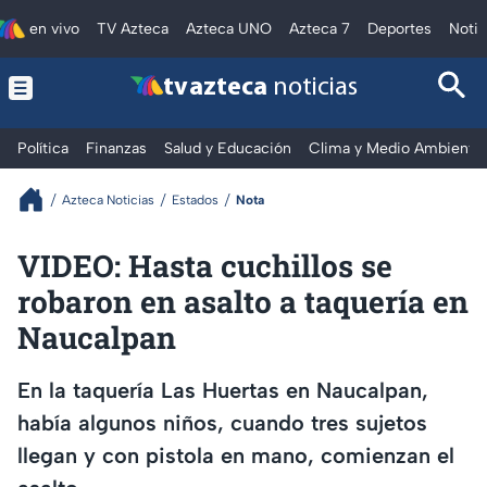
en vivo
TV Azteca
Azteca UNO
Azteca 7
Deportes
Notic
tv azteca
noticias
Política
Finanzas
Salud y Educación
Clima y Medio Ambiente
Azteca Noticias
Estados
Nota
VIDEO: Hasta cuchillos se
robaron en asalto a taquería en
Naucalpan
En la taquería Las Huertas en Naucalpan,
había algunos niños, cuando tres sujetos
llegan y con pistola en mano, comienzan el