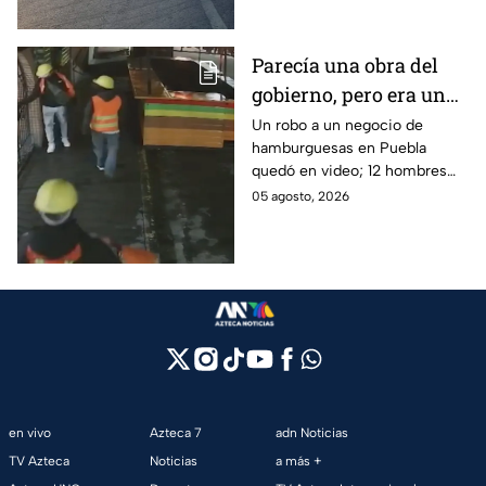
tomas tus precauciones.
Parecía una obra del
gobierno, pero era un
robo planeado: Así
Un robo a un negocio de
hamburguesas en Puebla
saquearon negocio de
quedó en video; 12 hombres
hamburguesas en
habrían fingido ser
05 agosto, 2026
Puebla
trabajadores del gobierno
antes de entrar, golpear al
dueño y saquearlo.
en vivo
Azteca 7
adn Noticias
TV Azteca
Noticias
a más +