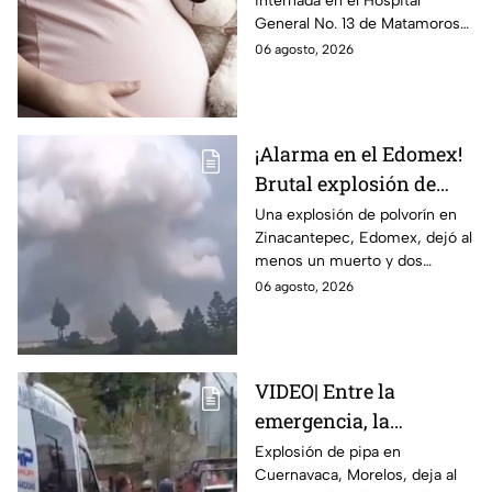
internada en el Hospital
Tamaulipas; ¿qué pasó
General No. 13 de Matamoros
con Nohemí?
tras complicaciones por un
06 agosto, 2026
embarazo infantil; la Fiscalía de
Tamaulipas ya investiga.
¡Alarma en el Edomex!
Brutal explosión de
polvorín en Santa
Una explosión de polvorín en
Zinacantepec, Edomex, dejó al
María del Monte,
menos un muerto y dos
Zinacantepec; reportan
heridos; autoridades atiende la
06 agosto, 2026
al menos un muerto y
emergencia tras el estallido de
heridos
un taller clandestino.
VIDEO| Entre la
emergencia, la
desesperación y el
Explosión de pipa en
Cuernavaca, Morelos, deja al
llanto de un niño;