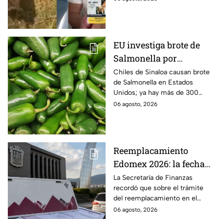
mascotas en
sus pertenencias, los
Huauchinango, Puebla
criminales se llevaron a sus
perritas.
EU investiga brote de
Salmonella por
jalapeños de Sinaloa
Chiles de Sinaloa causan brote
de Salmonella en Estados
Unidos; ya hay más de 300
enfermos en 27 estados.
06 agosto, 2026
Reemplacamiento
Edomex 2026: la fecha
límite para obtener el
La Secretaría de Finanzas
recordó que sobre el trámite
100% de descuento
del reemplacamiento en el
Edomex, ¿hasta cuándo se
06 agosto, 2026
puede realizar y qué coches