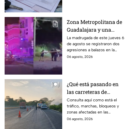
tienen el 100% de descuento?
Zona Metropolitana de
Guadalajara y una
jornada de violencia:
La madrugada de este jueves 6
de agosto se registraron dos
Asesinan a balazos a
agresiones a balazos en la
dos hombres en
Zona Metropolitana de
06 agosto, 2026
Tlajomulco y El Salto
Guadalajara, uno en
Tlajomulco y otro en El Salto.
¿Qué está pasando en
las carreteras de
México hoy? Cierres y
Consulta aquí como está el
tráfico, marchas, bloqueos y
accidentes
zonas afectadas en las
principales carreteras de
06 agosto, 2026
México hoy. Sal con tiempo y