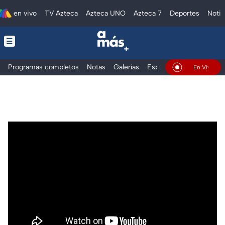
en vivo
TV Azteca
Azteca UNO
Azteca 7
Deportes
Notic
Programas completos
Notas
Galerías
Especiales
En Vivo