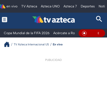
en vivo
TV Azteca
Azteca UNO
Azteca 7
Deportes
Notic
Copa Mundial de la FIFA 2026
Acércate a Rocío
Ventaneando
En Vivo
TV Azteca Internacional US
En vivo
PUBLICIDAD