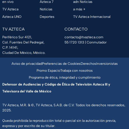
en vivo
Azteca 7
adn Noticias
TV Azteca
Noticias
a más +
Azteca UNO
Deportes
TV Azteca Internacional
TV AZTECA
CONTACTO
Periférico Sur 4121,
contacto@tvazteca.com
Col. Fuentes Del Pedregal,
55 1720 1313
| Conmutador
C.P. 14141,
Ciudad De México, México.
Aviso de privacidad
Preferencias de Cookies
Derechos
Inversionistas
Promo Espacio
Trabaja con nosotros
Programa de ética, integridad y cumplimiento
Defensor de Audiencias y Código de Ética de Televisión Azteca III y
Televisora del Valle de México
TV Azteca, M.R. & ©, TV Azteca, S.A.B. de C.V. Todos los derechos reservados,
2025.
Queda prohibida la reproducción total o parcial sin la autorización previa,
expresa y por escrito de su titular.