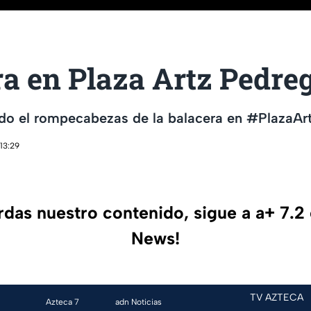
a en Plaza Artz Pedreg
do el rompecabezas de la balacera en #PlazaArt
13:29
erdas nuestro contenido, sigue a a+ 7.2
News!
TV AZTECA
Azteca 7
adn Noticias