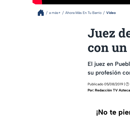
a más+
Ahora Más En Tu Barrio
Video
Juez de
con un 
El juez en Pueb
su profesión con
Publicado 05/08/2019 | 🕑 
Por:
Redacción TV Azteca
¡No te pi