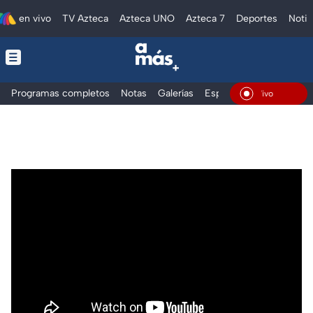
en vivo
TV Azteca
Azteca UNO
Azteca 7
Deportes
Notic
Programas completos
Notas
Galerías
Especiales
En Vivo